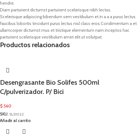
hendre.
Diam parturient dictumst parturient scelerisque nibh lectus.
Scelerisque adipiscing bibendum sem vestibulum et in a a a purus lectus
faucibus lobortis tincidunt purus lectus nisl class eros.Condimentum a et
ullamcorper dictumst mus et tristique elementum nam inceptos hac
parturient scelerisque vestibulum amet elit ut volutpat.
Productos relacionados
Desengrasante Bio Solifes 500ml
C/pulverizador. P/ Bici
$
560
SKU:
SLS1022
Añadir al carrito