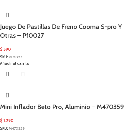
Juego De Pastillas De Freno Cooma S-pro Y
Otras – Pf0027
$
590
SKU:
PF0027
Añadir al carrito
Mini Inflador Beto Pro, Aluminio – M470359
$
1.290
SKU:
M470359