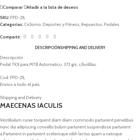
Comparar
Añadir a la lista de deseos
SKU:
FPD-21L
Categorías:
Ciclismo
,
Deportes y Fitness
,
Repuestos
,
Pedales
Compartir:
DESCRIPCIÓN
SHIPPING AND DELIVERY
Descripción
Pedal TKX para MTB Automatico, 372 grs, c/bolillas.
Cod: FPD-21L
Envios a todo el país.
Shipping and Delivery
MAECENAS IACULIS
Vestibulum curae torquent diam diam commodo parturient penatibus
nunc dui adipiscing convallis bulum parturient suspendisse parturient
a.Parturient in parturient scelerisque nibh lectus quam a natoque