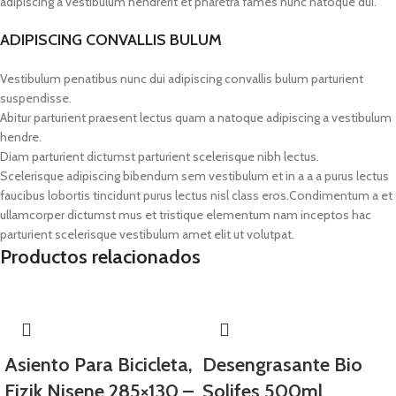
adipiscing a vestibulum hendrerit et pharetra fames nunc natoque dui.
ADIPISCING CONVALLIS BULUM
Vestibulum penatibus nunc dui adipiscing convallis bulum parturient
suspendisse.
Abitur parturient praesent lectus quam a natoque adipiscing a vestibulum
hendre.
Diam parturient dictumst parturient scelerisque nibh lectus.
Scelerisque adipiscing bibendum sem vestibulum et in a a a purus lectus
faucibus lobortis tincidunt purus lectus nisl class eros.Condimentum a et
ullamcorper dictumst mus et tristique elementum nam inceptos hac
parturient scelerisque vestibulum amet elit ut volutpat.
Productos relacionados
Asiento Para Bicicleta,
Desengrasante Bio
Fizik Nisene 285×130 –
Solifes 500ml