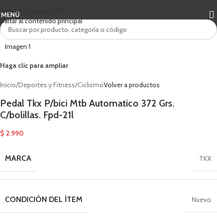
Saltar a la navegación
MENÚ
Saltar al contenido principal
Haga clic para ampliar
Inicio
/
Deportes y Fitness
/
Ciclismo
Volver a productos
Pedal Tkx P/bici Mtb Automatico 372 Grs.
C/bolillas. Fpd-21l
$
2.990
MARCA
TKX
CONDICIÓN DEL ÍTEM
Nuevo