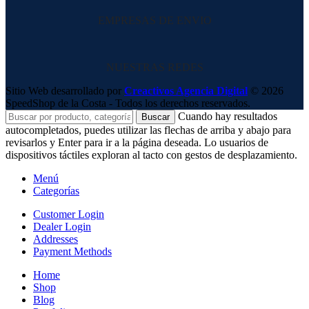
EMPRESAS DE ENVIO
NUESTRAS REDES
Sitio Web desarrollado por
Creactivos Agencia Digital
© 2026
SpeedShop de la Costa - Todos los derechos reservados.
Cuando hay resultados
Buscar
autocompletados, puedes utilizar las flechas de arriba y abajo para
revisarlos y Enter para ir a la página deseada. Lo usuarios de
dispositivos táctiles exploran al tacto con gestos de desplazamiento.
Menú
Categorías
Customer Login
Dealer Login
Addresses
Payment Methods
Home
Shop
Blog