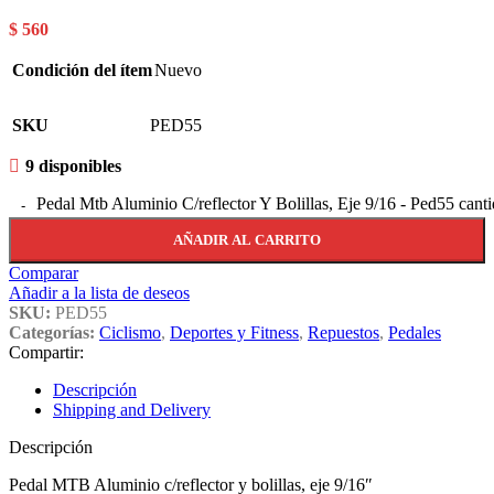
$
560
Condición del ítem
Nuevo
SKU
PED55
9 disponibles
Pedal Mtb Aluminio C/reflector Y Bolillas, Eje 9/16 - Ped55 cant
AÑADIR AL CARRITO
Comparar
Añadir a la lista de deseos
SKU:
PED55
Categorías:
Ciclismo
,
Deportes y Fitness
,
Repuestos
,
Pedales
Compartir:
Descripción
Shipping and Delivery
Descripción
Pedal MTB Aluminio c/reflector y bolillas, eje 9/16″