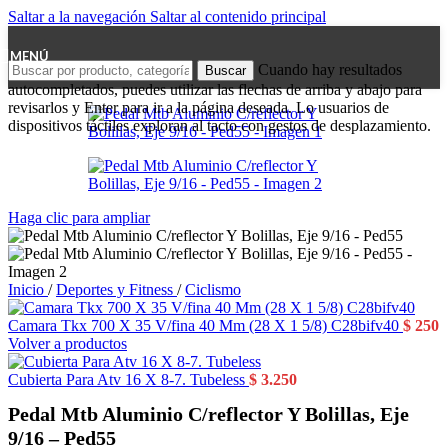
Saltar a la navegación
Saltar al contenido principal
MENÚ
Cuando hay resultados
Buscar
autocompletados, puedes utilizar las flechas de arriba y abajo para
revisarlos y Enter para ir a la página deseada. Lo usuarios de
dispositivos táctiles exploran al tacto con gestos de desplazamiento.
Haga clic para ampliar
Inicio
/
Deportes y Fitness
/
Ciclismo
Camara Tkx 700 X 35 V/fina 40 Mm (28 X 1 5/8) C28bifv40
$
250
Volver a productos
Cubierta Para Atv 16 X 8-7. Tubeless
$
3.250
Pedal Mtb Aluminio C/reflector Y Bolillas, Eje
9/16 – Ped55