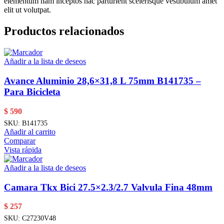
elementum nam inceptos hac parturient scelerisque vestibulum amet
elit ut volutpat.
Productos relacionados
Añadir a la lista de deseos
Avance Aluminio 28,6×31,8 L 75mm B141735 –
Para Bicicleta
$
590
SKU:
B141735
Añadir al carrito
Comparar
Vista rápida
Añadir a la lista de deseos
Camara Tkx Bici 27.5×2.3/2.7 Valvula Fina 48mm
$
257
SKU:
C27230V48