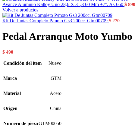
Avance Aluminio Kalloy Uno 28,6 X 31,8 60 Mm +7°. As-660
$
89
Volver a productos
Kit De Juntas Completo P/moto Gs3 200cc. Gtm00709
$
270
Pedal Arranque Moto Yumbo G
$
490
Condición del ítem
Nuevo
Marca
GTM
Material
Acero
Origen
China
Número de pieza
GTM00050