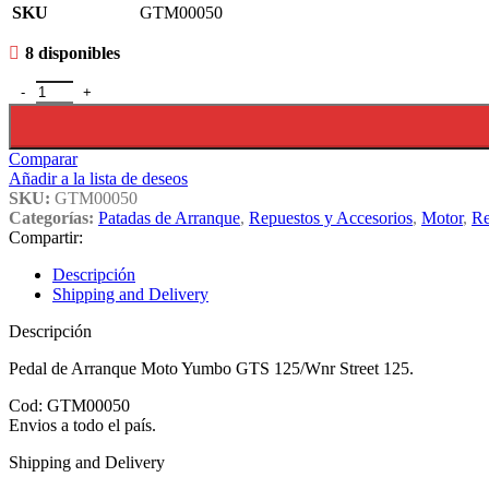
SKU
GTM00050
8 disponibles
Pedal Arranque Moto Yumbo Gts 125/wnr Street 125. Gtm00050 cant
Comparar
Añadir a la lista de deseos
SKU:
GTM00050
Categorías:
Patadas de Arranque
,
Repuestos y Accesorios
,
Motor
,
Re
Compartir:
Descripción
Shipping and Delivery
Descripción
Pedal de Arranque Moto Yumbo GTS 125/Wnr Street 125.
Cod: GTM00050
Envios a todo el país.
Shipping and Delivery