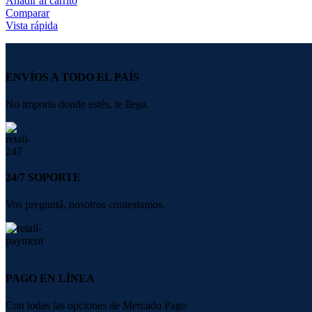
Añadir al carrito
Comparar
Vista rápida
ENVÍOS A TODO EL PAÍS
No importa donde estés, te llega.
24/7 SOPORTE
Vos preguntá, nosotros contestamos.
PAGO EN LÍNEA
Con todas las opciones de Mercado Pago