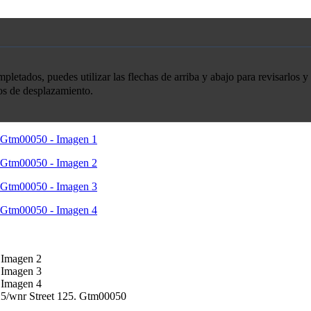
etados, puedes utilizar las flechas de arriba y abajo para revisarlos y 
tos de desplazamiento.
5/wnr Street 125. Gtm00050