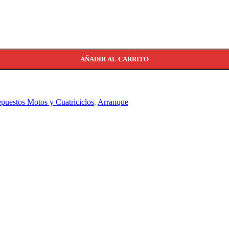
idad
AÑADIR AL CARRITO
puestos Motos y Cuatriciclos
,
Arranque