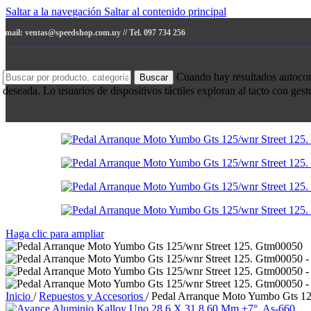
Saltar a la navegación
Saltar al contenido principal
e-mail: ventas@speedshop.com.uy // Tel. 097 734 256
Cuando hay resultados autocompl
Buscar
deseada. Lo usuarios de dispositivos táctiles exploran al tacto con ges
Haga clic para ampliar
Inicio
/
Repuestos y Accesorios
/
Pedal Arranque Moto Yumbo Gts 12