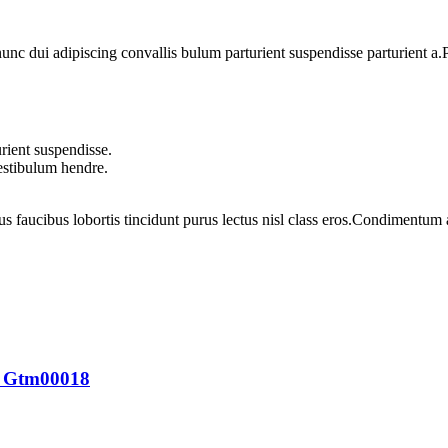
 dui adipiscing convallis bulum parturient suspendisse parturient a.Pa
rient suspendisse.
vestibulum hendre.
us faucibus lobortis tincidunt purus lectus nisl class eros.Condimentum
o Gtm00018