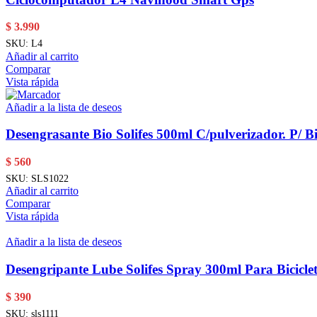
$
3.990
SKU:
L4
Añadir al carrito
Comparar
Vista rápida
Añadir a la lista de deseos
Desengrasante Bio Solifes 500ml C/pulverizador. P/ Bi
$
560
SKU:
SLS1022
Añadir al carrito
Comparar
Vista rápida
Añadir a la lista de deseos
Desengripante Lube Solifes Spray 300ml Para Bicicle
$
390
SKU:
sls1111