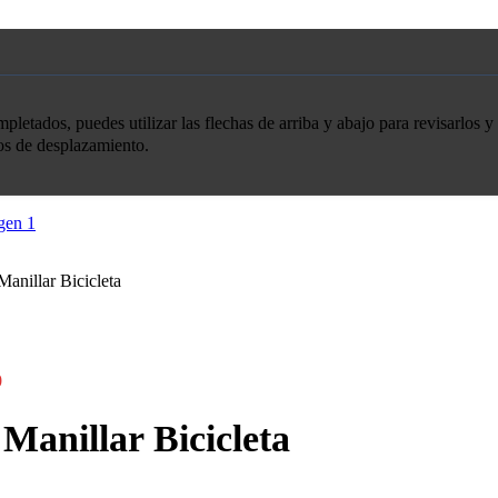
etados, puedes utilizar las flechas de arriba y abajo para revisarlos y 
tos de desplazamiento.
Manillar Bicicleta
0
Manillar Bicicleta