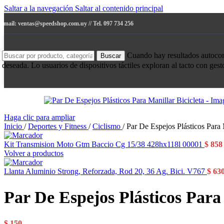
Saltar a la navegación
Saltar al contenido principal
e-mail: ventas@speedshop.com.uy // Tel. 097 734 256
Cuando hay resultados autocompl
Buscar
deseada. Lo usuarios de dispositivos táctiles exploran al tacto con ges
Haga clic para ampliar
Inicio
/
Deportes y Fitness
/
Ciclismo
/
Par De Espejos Plásticos Para 
Kit Transmision Moto Gtm Baccio Cg 15/38 428hx118l 00001
$
858
Volver a productos
Llanta Aluminio Strong, Reforzada, Rod 20, 36 Ag. Bici. V767
$
63
Par De Espejos Plásticos Para 
$
150