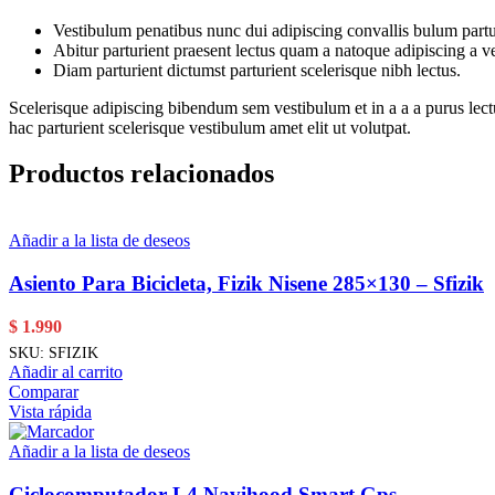
Vestibulum penatibus nunc dui adipiscing convallis bulum partu
Abitur parturient praesent lectus quam a natoque adipiscing a 
Diam parturient dictumst parturient scelerisque nibh lectus.
Scelerisque adipiscing bibendum sem vestibulum et in a a a purus lect
hac parturient scelerisque vestibulum amet elit ut volutpat.
Productos relacionados
Añadir a la lista de deseos
Asiento Para Bicicleta, Fizik Nisene 285×130 – Sfizik
$
1.990
SKU:
SFIZIK
Añadir al carrito
Comparar
Vista rápida
Añadir a la lista de deseos
Ciclocomputador L4 Navihood Smart Gps