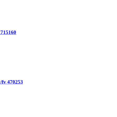
M715160
/fv 470253