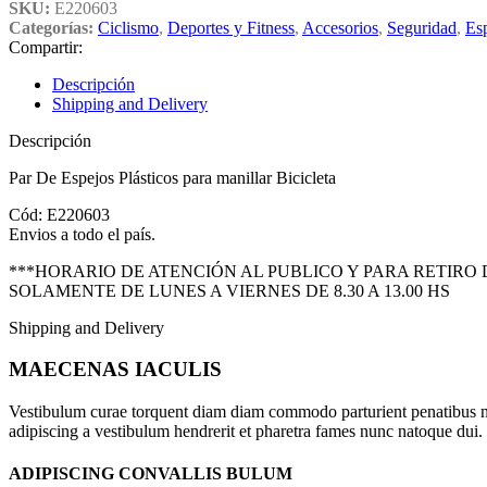
SKU:
E220603
Categorías:
Ciclismo
,
Deportes y Fitness
,
Accesorios
,
Seguridad
,
Esp
Compartir:
Descripción
Shipping and Delivery
Descripción
Par De Espejos Plásticos para manillar Bicicleta
Cód: E220603
Envios a todo el país.
***HORARIO DE ATENCIÓN AL PUBLICO Y PARA RETIRO
SOLAMENTE DE LUNES A VIERNES DE 8.30 A 13.00 HS
Shipping and Delivery
MAECENAS IACULIS
Vestibulum curae torquent diam diam commodo parturient penatibus nunc
adipiscing a vestibulum hendrerit et pharetra fames nunc natoque dui.
ADIPISCING CONVALLIS BULUM