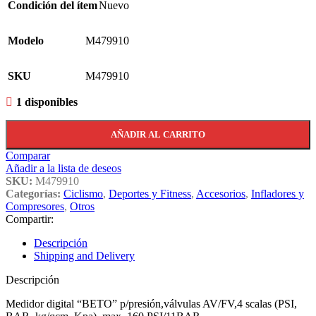
Condición del ítem
Nuevo
Modelo
M479910
SKU
M479910
1 disponibles
AÑADIR AL CARRITO
Comparar
Añadir a la lista de deseos
SKU:
M479910
Categorías:
Ciclismo
,
Deportes y Fitness
,
Accesorios
,
Infladores y
Compresores
,
Otros
Compartir:
Descripción
Shipping and Delivery
Descripción
Medidor digital “BETO” p/presión,válvulas AV/FV,4 scalas (PSI,