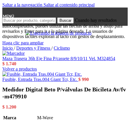
Saltar a la navegación
Saltar al contenido principal
MENÚ
Cuando hay resultados
Buscar
autocompletados, puedes utilizar las flechas de arriba y abajo para
revisarlos y Enter para ir a la página deseada. Lo usuarios de
dispositivos táctiles exploran al tacto con gestos de desplazamiento.
Haga clic para ampliar
Inicio
/
Deportes y Fitness
/
Ciclismo
Maza Trasera 36h Eje Fina P/cassete 8/9/10/11 Vel. M324854
$
1.740
Volver a productos
Fusible, Entrada Tras.004 Giant Tcr, Etc.
$
990
Medidor Digital Beto P/válvulas De Bicileta Av/fv
-m479910
$
1.200
Marca
M-Wave