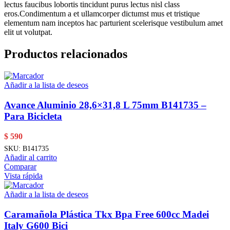
lectus faucibus lobortis tincidunt purus lectus nisl class
eros.Condimentum a et ullamcorper dictumst mus et tristique
elementum nam inceptos hac parturient scelerisque vestibulum amet
elit ut volutpat.
Productos relacionados
Añadir a la lista de deseos
Avance Aluminio 28,6×31,8 L 75mm B141735 –
Para Bicicleta
$
590
SKU:
B141735
Añadir al carrito
Comparar
Vista rápida
Añadir a la lista de deseos
Caramañola Plástica Tkx Bpa Free 600cc Madei
Italy G600 Bici