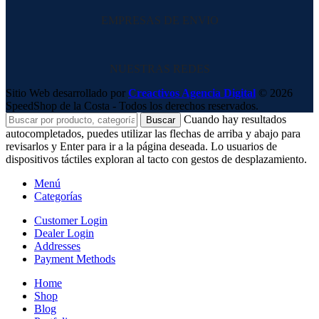
EMPRESAS DE ENVIO
NUESTRAS REDES
Sitio Web desarrollado por
Creactivos Agencia Digital
© 2026
SpeedShop de la Costa - Todos los derechos reservados.
Cuando hay resultados
Buscar
autocompletados, puedes utilizar las flechas de arriba y abajo para
revisarlos y Enter para ir a la página deseada. Lo usuarios de
dispositivos táctiles exploran al tacto con gestos de desplazamiento.
Menú
Categorías
Customer Login
Dealer Login
Addresses
Payment Methods
Home
Shop
Blog