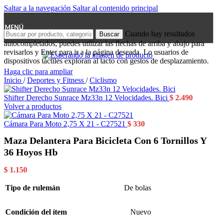
Saltar a la navegación
Saltar al contenido principal
MENÚ
Cuando hay resultados
Buscar
autocompletados, puedes utilizar las flechas de arriba y abajo para
revisarlos y Enter para ir a la página deseada. Lo usuarios de
dispositivos táctiles exploran al tacto con gestos de desplazamiento.
Haga clic para ampliar
Inicio
/
Deportes y Fitness
/
Ciclismo
Shifter Derecho Sunrace Mz33n 12 Velocidades. Bici
$
2.490
Volver a productos
Cámara Para Moto 2,75 X 21 - C27521
$
330
Maza Delantera Para Bicicleta Con 6 Tornillos Y
36 Hoyos Hb
$
1.150
Tipo de rulemán
De bolas
Condición del ítem
Nuevo