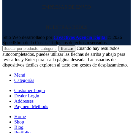
EMPRESAS DE ENVIO
NUESTRAS REDES
Sitio Web desarrollado por
Creactivos Agencia Digital
© 2026
SpeedShop de la Costa - Todos los derechos reservados.
Cuando hay resultados
Buscar
autocompletados, puedes utilizar las flechas de arriba y abajo para
revisarlos y Enter para ir a la página deseada. Lo usuarios de
dispositivos táctiles exploran al tacto con gestos de desplazamiento.
Menú
Categorías
Customer Login
Dealer Login
Addresses
Payment Methods
Home
Shop
Blog
Portfolio