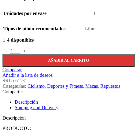
Unidades por envase
1
Tipos de piñón recomendados
Libre
4 disponibles
Maza Delantera Para Bicicleta Con 6 Tornillos Y 36 Hoyos Hb canti
AÑADIR AL CARRITO
Comparar
Añadir a la lista de deseos
SKU:
61131
Categorías:
Ciclismo
,
Deportes y Fitness
,
Mazas
,
Repuestos
Compartir:
Descripción
Shipping and Delivery
Descripción
PRODUCTO: