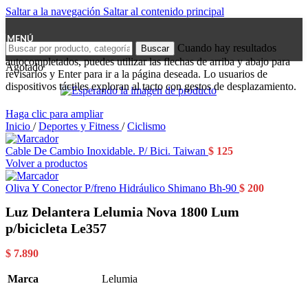
Saltar a la navegación
Saltar al contenido principal
MENÚ
Cuando hay resultados
Buscar
autocompletados, puedes utilizar las flechas de arriba y abajo para
Agotado
revisarlos y Enter para ir a la página deseada. Lo usuarios de
dispositivos táctiles exploran al tacto con gestos de desplazamiento.
Haga clic para ampliar
Inicio
/
Deportes y Fitness
/
Ciclismo
Cable De Cambio Inoxidable. P/ Bici. Taiwan
$
125
Volver a productos
Oliva Y Conector P/freno Hidráulico Shimano Bh-90
$
200
Luz Delantera Lelumia Nova 1800 Lum
p/bicicleta Le357
$
7.890
Marca
Lelumia