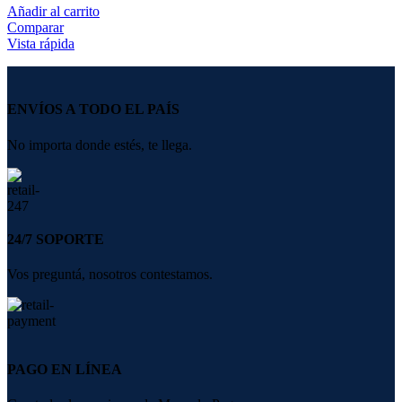
Añadir al carrito
Comparar
Vista rápida
ENVÍOS A TODO EL PAÍS
No importa donde estés, te llega.
24/7 SOPORTE
Vos preguntá, nosotros contestamos.
PAGO EN LÍNEA