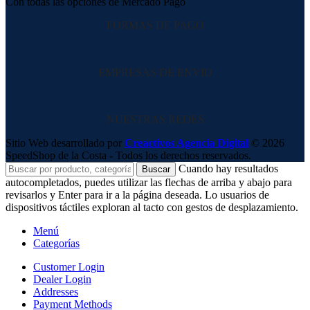
Con todas las opciones de Mercado Pago
FORMAS DE PAGO
EMPRESAS DE ENVIO
NUESTRAS REDES
Sitio Web desarrollado por
Creactivos Agencia Digital
© 2026
SpeedShop de la Costa - Todos los derechos reservados.
Cuando hay resultados
Buscar
autocompletados, puedes utilizar las flechas de arriba y abajo para
revisarlos y Enter para ir a la página deseada. Lo usuarios de
dispositivos táctiles exploran al tacto con gestos de desplazamiento.
Menú
Categorías
Customer Login
Dealer Login
Addresses
Payment Methods