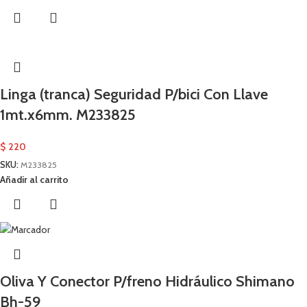
Linga (tranca) Seguridad P/bici Con Llave
1mt.x6mm. M233825
$
220
SKU:
M233825
Añadir al carrito
Oliva Y Conector P/freno Hidráulico Shimano
Bh-59