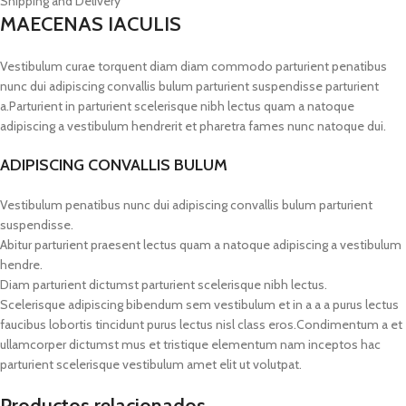
Shipping and Delivery
MAECENAS IACULIS
Vestibulum curae torquent diam diam commodo parturient penatibus
nunc dui adipiscing convallis bulum parturient suspendisse parturient
a.Parturient in parturient scelerisque nibh lectus quam a natoque
adipiscing a vestibulum hendrerit et pharetra fames nunc natoque dui.
ADIPISCING CONVALLIS BULUM
Vestibulum penatibus nunc dui adipiscing convallis bulum parturient
suspendisse.
Abitur parturient praesent lectus quam a natoque adipiscing a vestibulum
hendre.
Diam parturient dictumst parturient scelerisque nibh lectus.
Scelerisque adipiscing bibendum sem vestibulum et in a a a purus lectus
faucibus lobortis tincidunt purus lectus nisl class eros.Condimentum a et
ullamcorper dictumst mus et tristique elementum nam inceptos hac
parturient scelerisque vestibulum amet elit ut volutpat.
Productos relacionados