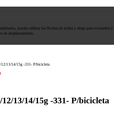
etados, puedes utilizar las flechas de arriba y abajo para revisarlos y 
tos de desplazamiento.
12/13/14/15g -331- P/bicicleta
0
12/13/14/15g -331- P/bicicleta