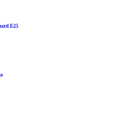
guard E25
ta