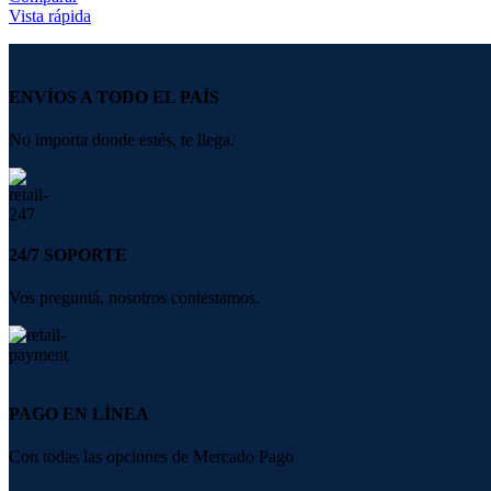
Vista rápida
ENVÍOS A TODO EL PAÍS
No importa donde estés, te llega.
24/7 SOPORTE
Vos preguntá, nosotros contestamos.
PAGO EN LÍNEA
Con todas las opciones de Mercado Pago