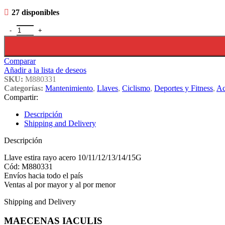
27 disponibles
Llave Estira Rayo Acero 10/11/12/13/14/15g -331- P/bicicleta cantida
Comparar
Añadir a la lista de deseos
SKU:
M880331
Categorías:
Mantenimiento
,
Llaves
,
Ciclismo
,
Deportes y Fitness
,
Ac
Compartir:
Descripción
Shipping and Delivery
Descripción
Llave estira rayo acero 10/11/12/13/14/15G
Cód: M880331
Envíos hacia todo el país
Ventas al por mayor y al por menor
Shipping and Delivery
MAECENAS IACULIS