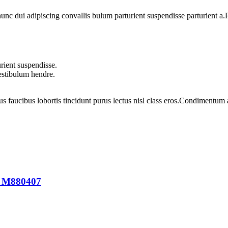
 dui adipiscing convallis bulum parturient suspendisse parturient a.Pa
rient suspendisse.
vestibulum hendre.
us faucibus lobortis tincidunt purus lectus nisl class eros.Condimentum
A M880407