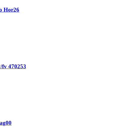
eo Hor26
/fv 470253
Bag00