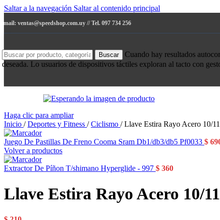
Saltar a la navegación
Saltar al contenido principal
e-mail: ventas@speedshop.com.uy // Tel. 097 734 256
Cuando hay resultados autocompl
Buscar
deseada. Lo usuarios de dispositivos táctiles exploran al tacto con ges
Haga clic para ampliar
Inicio
/
Deportes y Fitness
/
Ciclismo
/
Llave Estira Rayo Acero 10/11/
Juego De Pastillas De Freno Cooma Sram Db1/db3/db5 Pf0033
$
69
Volver a productos
Extractor De Píñon T/shimano Hyperglide - 997
$
360
Llave Estira Rayo Acero 10/11/
$
210