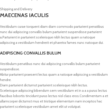
Shipping and Delivery
MAECENAS IACULIS
Vestibulum curae torquent diam diam commodo parturient penatibus
nunc dui adipiscing convallis bulum parturient suspendisse parturient
a.Parturient in parturient scelerisque nibh lectus quam a natoque
adipiscing a vestibulum hendrerit et pharetra fames nunc natoque dui.
ADIPISCING CONVALLIS BULUM
Vestibulum penatibus nunc dui adipiscing convallis bulum parturient
suspendisse.
Abitur parturient praesent lectus quam a natoque adipiscing a vestibulum
hendre.
Diam parturient dictumst parturient scelerisque nibh lectus.
Scelerisque adipiscing bibendum sem vestibulum et in a a a purus lectus
faucibus lobortis tincidunt purus lectus nisl class eros.Condimentum a et
ullamcorper dictumst mus et tristique elementum nam inceptos hac
parturient scelerisque vestibulum amet elit ut volutpat.