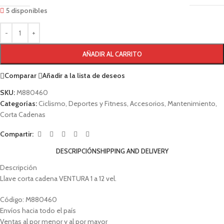
5 disponibles
AÑADIR AL CARRITO
Comparar
Añadir a la lista de deseos
SKU:
M880460
Categorías:
Ciclismo
,
Deportes y Fitness
,
Accesorios
,
Mantenimiento
,
Corta Cadenas
Compartir:
DESCRIPCIÓN
SHIPPING AND DELIVERY
Descripción
Llave corta cadena VENTURA 1 a 12 vel.
Código: M880460
Envíos hacia todo el país
Ventas al por menor y al por mayor