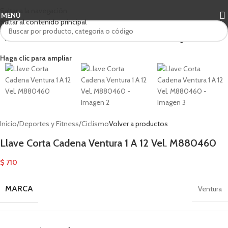
Saltar a la navegación
MENÚ
Saltar al contenido principal
Haga clic para ampliar
Inicio
/
Deportes y Fitness
/
Ciclismo
Volver a productos
Llave Corta Cadena Ventura 1 A 12 Vel. M880460
$
710
MARCA
Ventura