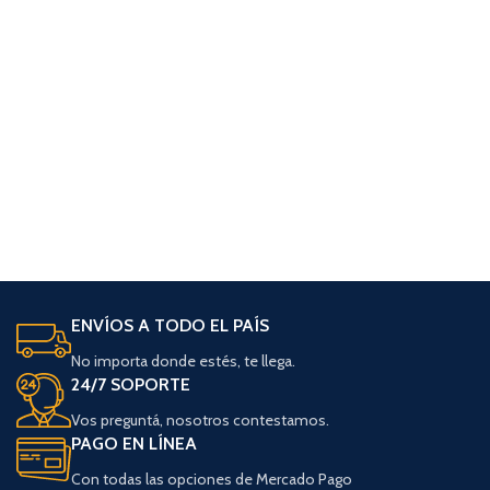
ENVÍOS A TODO EL PAÍS
No importa donde estés, te llega.
24/7 SOPORTE
Vos preguntá, nosotros contestamos.
PAGO EN LÍNEA
Con todas las opciones de Mercado Pago