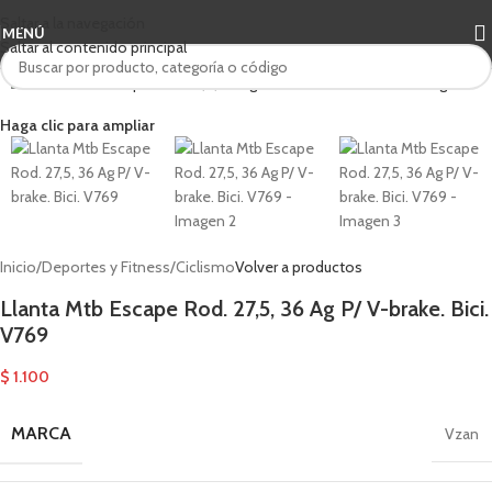
Saltar a la navegación
MENÚ
Saltar al contenido principal
Haga clic para ampliar
Inicio
/
Deportes y Fitness
/
Ciclismo
Volver a productos
Llanta Mtb Escape Rod. 27,5, 36 Ag P/ V-brake. Bici.
V769
$
1.100
MARCA
Vzan