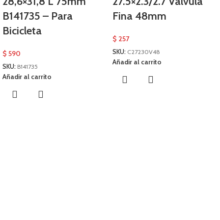
28,6×31,8 L 75mm
27.5×2.3/2.7 Valvula
B141735 – Para
Fina 48mm
Bicicleta
$
257
SKU:
C27230V48
$
590
Añadir al carrito
SKU:
B141735
Añadir al carrito