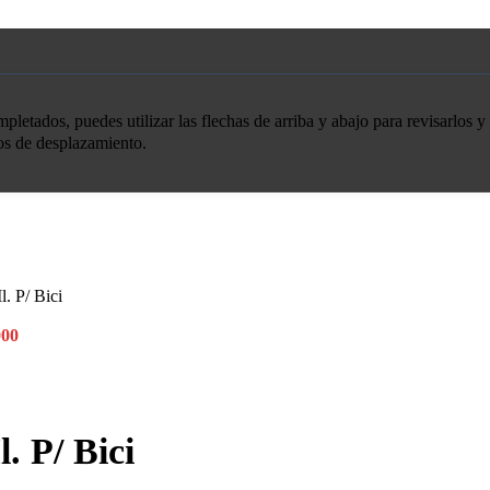
etados, puedes utilizar las flechas de arriba y abajo para revisarlos y 
tos de desplazamiento.
l. P/ Bici
000
. P/ Bici