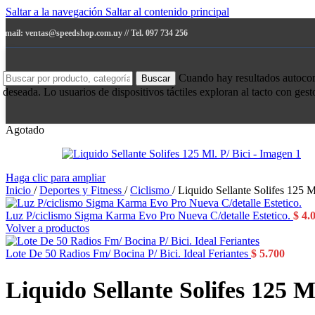
Saltar a la navegación
Saltar al contenido principal
e-mail: ventas@speedshop.com.uy // Tel. 097 734 256
Cuando hay resultados autocompl
Buscar
deseada. Lo usuarios de dispositivos táctiles exploran al tacto con ges
Agotado
Haga clic para ampliar
Inicio
/
Deportes y Fitness
/
Ciclismo
/
Liquido Sellante Solifes 125 M
Luz P/ciclismo Sigma Karma Evo Pro Nueva C/detalle Estetico.
$
4.
Volver a productos
Lote De 50 Radios Fm/ Bocina P/ Bici. Ideal Feriantes
$
5.700
Liquido Sellante Solifes 125 Ml