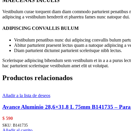
MAECENAS IACULIS
Vestibulum curae torquent diam diam commodo parturient penatibus nunc
adipiscing a vestibulum hendrerit et pharetra fames nunc natoque dui.
ADIPISCING CONVALLIS BULUM
Vestibulum penatibus nunc dui adipiscing convallis bulum partu
Abitur parturient praesent lectus quam a natoque adipiscing a 
Diam parturient dictumst parturient scelerisque nibh lectus.
Scelerisque adipiscing bibendum sem vestibulum et in a a a purus lect
hac parturient scelerisque vestibulum amet elit ut volutpat.
Productos relacionados
Añadir a la lista de deseos
Avance Aluminio 28,6×31,8 L 75mm B141735 – Para 
$
590
SKU:
B141735
Añadir al carrito