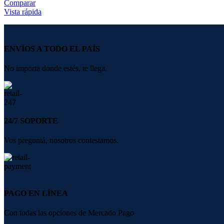
Comparar
Vista rápida
ENVÍOS A TODO EL PAÍS
No importa donde estés, te llega.
24/7 SOPORTE
Vos preguntá, nosotros contestamos.
PAGO EN LÍNEA
Con todas las opciones de Mercado Pago