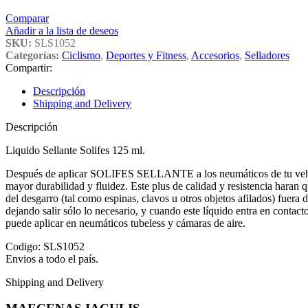
Comparar
Añadir a la lista de deseos
SKU:
SLS1052
Categorías:
Ciclismo
,
Deportes y Fitness
,
Accesorios
,
Selladores
Compartir:
Descripción
Shipping and Delivery
Descripción
Liquido Sellante Solifes 125 ml.
Después de aplicar SOLIFES SELLANTE a los neumáticos de tu vehiculo 
mayor durabilidad y fluidez. Este plus de calidad y resistencia haran q
del desgarro (tal como espinas, clavos u otros objetos afilados) fuera 
dejando salir sólo lo necesario, y cuando este líquido entra en contac
puede aplicar en neumáticos tubeless y cámaras de aire.
Codigo: SLS1052
Envios a todo el país.
Shipping and Delivery