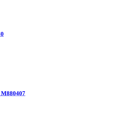
80
A M880407