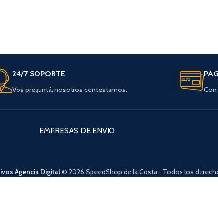
24/7 SOPORTE
PAG
Vos preguntá, nosotros contestamos.
Con 
EMPRESAS DE ENVIO
ivos Agencia Digital
© 2026 SpeedShop de la Costa - Todos los derecho
ba y abajo para revisarlos y Enter para ir a la página deseada. Lo usuario