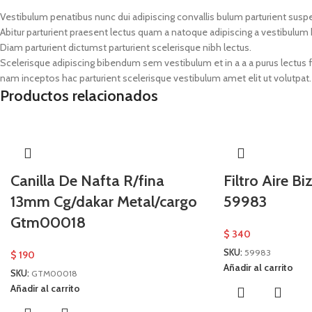
Vestibulum penatibus nunc dui adipiscing convallis bulum parturient susp
Abitur parturient praesent lectus quam a natoque adipiscing a vestibulum
Diam parturient dictumst parturient scelerisque nibh lectus.
Scelerisque adipiscing bibendum sem vestibulum et in a a a purus lectus 
nam inceptos hac parturient scelerisque vestibulum amet elit ut volutpat.
Productos relacionados
Canilla De Nafta R/fina
Filtro Aire Bi
13mm Cg/dakar Metal/cargo
59983
Gtm00018
$
340
SKU:
59983
$
190
Añadir al carrito
SKU:
GTM00018
Añadir al carrito