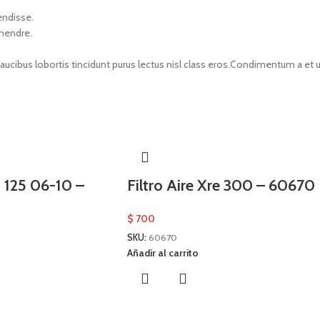
endisse.
 hendre.
faucibus lobortis tincidunt purus lectus nisl class eros.Condimentum a e
z 125 06-10 –
Filtro Aire Xre 300 – 60670
$
700
SKU:
60670
Añadir al carrito