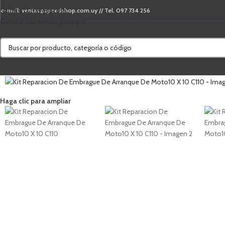
Saltar a la navegación
e-mail: ventas@speedshop.com.uy // Tel. 097 734 256
Saltar al contenido principal
Haga clic para ampliar