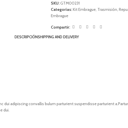
SKU:
GTM00231
Categorías:
Kit Embrague
,
Trasmisión
,
Repu
Embrague
Compartir:
DESCRIPCIÓN
SHIPPING AND DELIVERY
i adipiscing convallis bulum parturient suspendisse parturient a.Parturi
e dui.