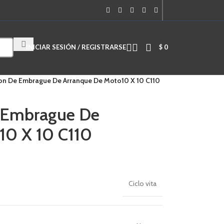
Cuando hay resultados autocompletados, puedes utilizar las flechas de
INICIAR SESIÓN / REGISTRARSE
$
0
ion De Embrague De Arranque De Moto10 X 10 C110
e Embrague De
10 X 10 C110
Ciclo vita