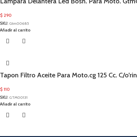
Lampara Delantera Led Bosh. Para Moto. Gt
$
290
SKU:
Gtm00685
Añadir al carrito
Tapon Filtro Aceite Para Moto.cg 125 Cc. C/o’r
$
110
SKU:
GTM00131
Añadir al carrito