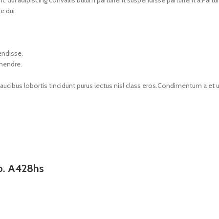
i adipiscing convallis bulum parturient suspendisse parturient a.Parturi
e dui.
endisse.
 hendre.
faucibus lobortis tincidunt purus lectus nisl class eros.Condimentum a e
o. A428hs