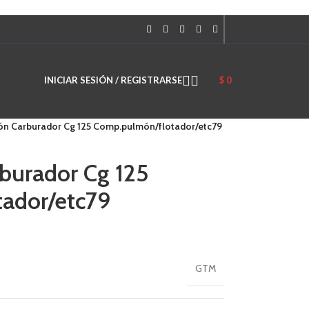
 para ir a la página deseada. Lo usuarios de dispositivos táctiles explora
INICIAR SESIÓN / REGISTRARSE
$
0
ión Carburador Cg 125 Comp.pulmón/flotador/etc79
rburador Cg 125
ador/etc79
GTM