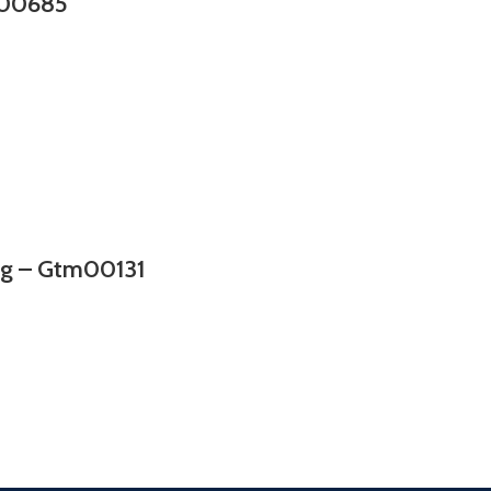
m00685
ing – Gtm00131