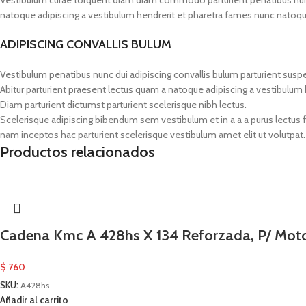
Vestibulum curae torquent diam diam commodo parturient penatibus nunc du
natoque adipiscing a vestibulum hendrerit et pharetra fames nunc natoqu
ADIPISCING CONVALLIS BULUM
Vestibulum penatibus nunc dui adipiscing convallis bulum parturient susp
Abitur parturient praesent lectus quam a natoque adipiscing a vestibulum
Diam parturient dictumst parturient scelerisque nibh lectus.
Scelerisque adipiscing bibendum sem vestibulum et in a a a purus lectus 
nam inceptos hac parturient scelerisque vestibulum amet elit ut volutpat.
Productos relacionados
Cadena Kmc A 428hs X 134 Reforzada, P/ Mot
$
760
SKU:
A428hs
Añadir al carrito