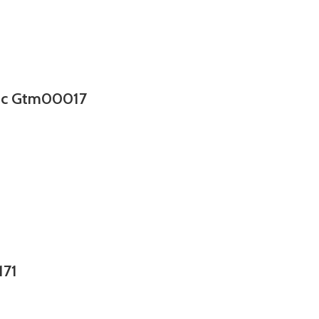
etc Gtm00017
171