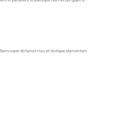
ent in parturient scelerisque nibh lectus quam a
t ullamcorper dictumst mus et tristique elementum