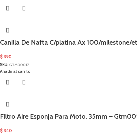
Canilla De Nafta C/platina Ax 100/milestone/
$
390
SKU:
GTM00017
Añadir al carrito
Filtro Aire Esponja Para Moto. 35mm – Gtm00
$
340