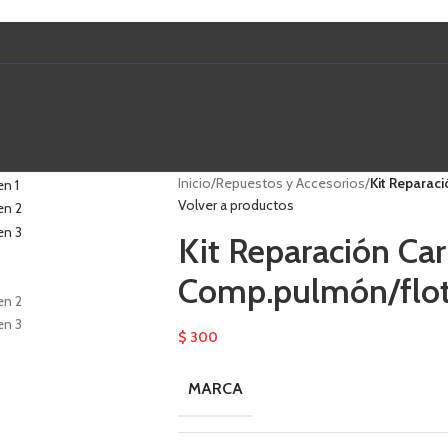
dos, puedes utilizar las flechas de arriba y abajo para revisarlos y Enter
Inicio
/
Repuestos y Accesorios
/
Kit Reparac
Volver a productos
Kit Reparación Ca
Comp.pulmón/flot
$
300
MARCA