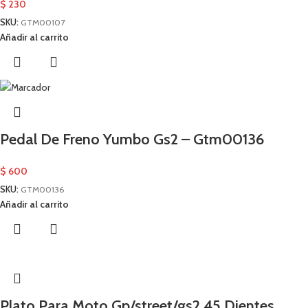
$
230
SKU:
GTM00107
Añadir al carrito
Pedal De Freno Yumbo Gs2 – Gtm00136
$
600
SKU:
GTM00136
Añadir al carrito
Plato Para Moto Gp/street/gs2 45 Dientes.