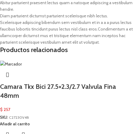
Abitur parturient praesent lectus quam a natoque adipiscing a vestibulum
hendre.
Diam parturient dictumst parturient scelerisque nibh lectus.
Scelerisque adipiscing bibendum sem vestibulum et in a a a purus lectus
faucibus lobortis tincidunt purus lectus nisl class eros.Condimentum a et
ullamcorper dictumst mus et tristique elementum nam inceptos hac
parturient scelerisque vestibulum amet elit ut volutpat.
Productos relacionados
Camara Tkx Bici 27.5×2.3/2.7 Valvula Fina
48mm
$
257
SKU:
C27230V48
Añadir al carrito