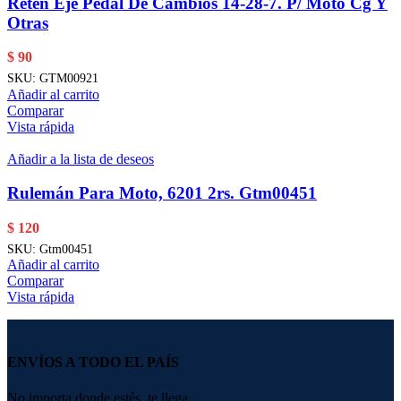
Reten Eje Pedal De Cambios 14-28-7. P/ Moto Cg Y
Otras
$
90
SKU:
GTM00921
Añadir al carrito
Comparar
Vista rápida
Añadir a la lista de deseos
Rulemán Para Moto, 6201 2rs. Gtm00451
$
120
SKU:
Gtm00451
Añadir al carrito
Comparar
Vista rápida
ENVÍOS A TODO EL PAÍS
No importa donde estés, te llega.