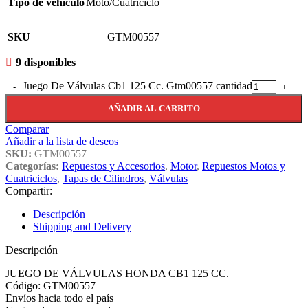
Tipo de vehículo
Moto/Cuatriciclo
SKU
GTM00557
9 disponibles
Juego De Válvulas Cb1 125 Cc. Gtm00557 cantidad
AÑADIR AL CARRITO
Comparar
Añadir a la lista de deseos
SKU:
GTM00557
Categorías:
Repuestos y Accesorios
,
Motor
,
Repuestos Motos y
Cuatriciclos
,
Tapas de Cilindros
,
Válvulas
Compartir:
Descripción
Shipping and Delivery
Descripción
JUEGO DE VÁLVULAS HONDA CB1 125 CC.
Código: GTM00557
Envíos hacia todo el país