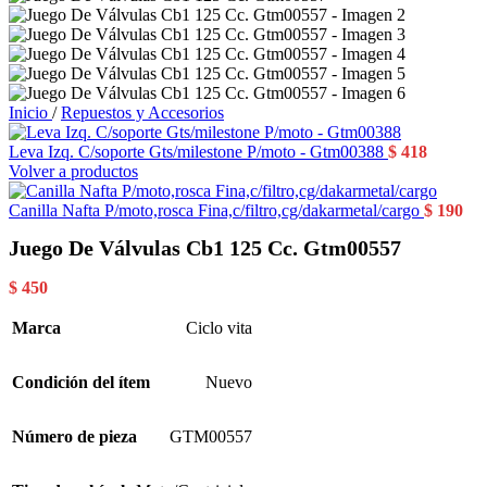
Inicio
/
Repuestos y Accesorios
Leva Izq. C/soporte Gts/milestone P/moto - Gtm00388
$
418
Volver a productos
Canilla Nafta P/moto,rosca Fina,c/filtro,cg/dakarmetal/cargo
$
190
Juego De Válvulas Cb1 125 Cc. Gtm00557
$
450
Marca
Ciclo vita
Condición del ítem
Nuevo
Número de pieza
GTM00557