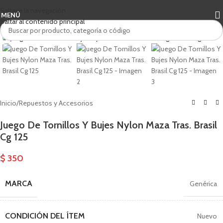
Saltar a la navegación
MENÚ
Saltar al contenido principal
Haga clic para ampliar
Inicio
/
Repuestos y Accesorios
Juego De Tornillos Y Bujes Nylon Maza Tras. Brasil
Cg 125
$
350
MARCA
Genérica
CONDICIÓN DEL ÍTEM
Nuevo