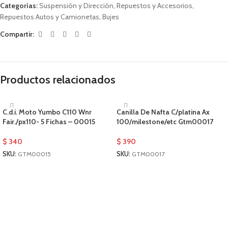
Categorías:
Suspensión y Dirección
,
Repuestos y Accesorios
,
Repuestos Autos y Camionetas
,
Bujes
Compartir:
Productos relacionados
C.d.i. Moto Yumbo C110 Wnr
Canilla De Nafta C/platina Ax
Fair./px110- 5 Fichas – 00015
100/milestone/etc Gtm00017
$
340
$
390
SKU:
GTM00015
SKU:
GTM00017
AÑADIR AL CARRITO
AÑADIR AL CARRITO