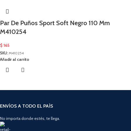
Par De Puños Sport Soft Negro 110 Mm
M410254
$
165
SKU:
M410254
Añadir al carrito
ENVÍOS A TODO EL PAÍS
No importa donde estés, te llega.