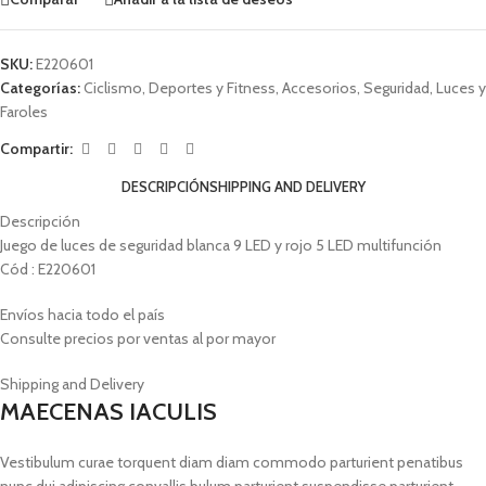
SKU:
E220601
Categorías:
Ciclismo
,
Deportes y Fitness
,
Accesorios
,
Seguridad
,
Luces y
Faroles
Compartir:
DESCRIPCIÓN
SHIPPING AND DELIVERY
Descripción
Juego de luces de seguridad blanca 9 LED y rojo 5 LED multifunción
Cód : E220601
Envíos hacia todo el país
Consulte precios por ventas al por mayor
Shipping and Delivery
MAECENAS IACULIS
Vestibulum curae torquent diam diam commodo parturient penatibus
nunc dui adipiscing convallis bulum parturient suspendisse parturient