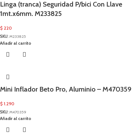
Linga (tranca) Seguridad P/bici Con Llave
1mt.x6mm. M233825
$
220
SKU:
M233825
Añadir al carrito
Mini Inflador Beto Pro, Aluminio – M470359
$
1.290
SKU:
M470359
Añadir al carrito