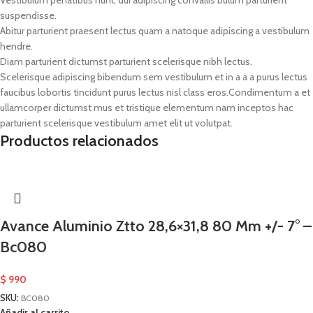
suspendisse.
Abitur parturient praesent lectus quam a natoque adipiscing a vestibulum
hendre.
Diam parturient dictumst parturient scelerisque nibh lectus.
Scelerisque adipiscing bibendum sem vestibulum et in a a a purus lectus
faucibus lobortis tincidunt purus lectus nisl class eros.Condimentum a et
ullamcorper dictumst mus et tristique elementum nam inceptos hac
parturient scelerisque vestibulum amet elit ut volutpat.
Productos relacionados
Avance Aluminio Ztto 28,6×31,8 80 Mm +/- 7° –
Bc080
$
990
SKU:
BC080
Añadir al carrito