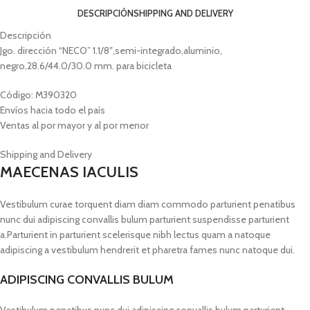
DESCRIPCIÓN
SHIPPING AND DELIVERY
Descripción
Jgo. dirección “NECO” 1.1/8″,semi-integrado,aluminio,
negro,28.6/44.0/30.0 mm. para bicicleta
Código: M390320
Envíos hacia todo el país
Ventas al por mayor y al por menor
Shipping and Delivery
MAECENAS IACULIS
Vestibulum curae torquent diam diam commodo parturient penatibus
nunc dui adipiscing convallis bulum parturient suspendisse parturient
a.Parturient in parturient scelerisque nibh lectus quam a natoque
adipiscing a vestibulum hendrerit et pharetra fames nunc natoque dui.
ADIPISCING CONVALLIS BULUM
Vestibulum penatibus nunc dui adipiscing convallis bulum parturient