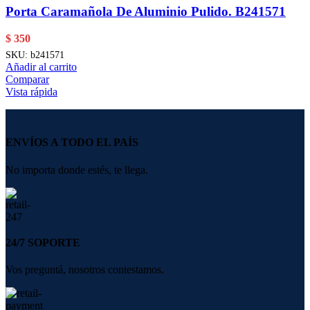
Porta Caramañola De Aluminio Pulido. B241571
$
350
SKU:
b241571
Añadir al carrito
Comparar
Vista rápida
ENVÍOS A TODO EL PAÍS
No importa donde estés, te llega.
24/7 SOPORTE
Vos preguntá, nosotros contestamos.