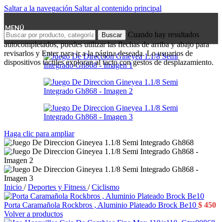
Saltar a la navegación
Saltar al contenido principal
MENÚ
Cuando hay resultados
Buscar
autocompletados, puedes utilizar las flechas de arriba y abajo para
revisarlos y Enter para ir a la página deseada. Lo usuarios de
dispositivos táctiles exploran al tacto con gestos de desplazamiento.
Haga clic para ampliar
Inicio
/
Deportes y Fitness
/
Ciclismo
Porta Caramañola Rockbros , Aluminio Plateado Brock Be10
$
450
Volver a productos