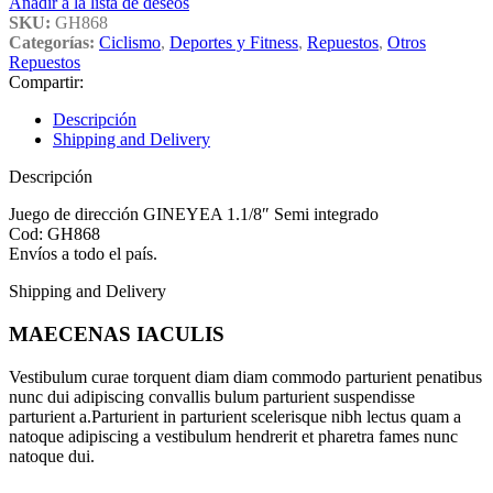
Añadir a la lista de deseos
SKU:
GH868
Categorías:
Ciclismo
,
Deportes y Fitness
,
Repuestos
,
Otros
Repuestos
Compartir:
Descripción
Shipping and Delivery
Descripción
Juego de dirección GINEYEA 1.1/8″ Semi integrado
Cod: GH868
Envíos a todo el país.
Shipping and Delivery
MAECENAS IACULIS
Vestibulum curae torquent diam diam commodo parturient penatibus
nunc dui adipiscing convallis bulum parturient suspendisse
parturient a.Parturient in parturient scelerisque nibh lectus quam a
natoque adipiscing a vestibulum hendrerit et pharetra fames nunc
natoque dui.