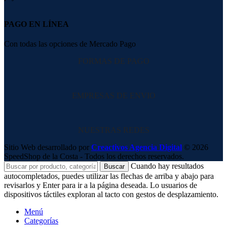
PAGO EN LÍNEA
Con todas las opciones de Mercado Pago
FORMAS DE PAGO
EMPRESAS DE ENVIO
NUESTRAS REDES
Sitio Web desarrollado por
Creactivos Agencia Digital
© 2026
SpeedShop de la Costa - Todos los derechos reservados.
Cuando hay resultados
Buscar
autocompletados, puedes utilizar las flechas de arriba y abajo para
revisarlos y Enter para ir a la página deseada. Lo usuarios de
dispositivos táctiles exploran al tacto con gestos de desplazamiento.
Menú
Categorías