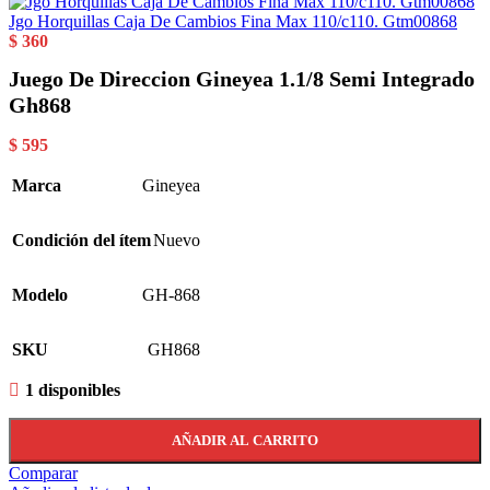
Jgo Horquillas Caja De Cambios Fina Max 110/c110. Gtm00868
$
360
Juego De Direccion Gineyea 1.1/8 Semi Integrado
Gh868
$
595
Marca
Gineyea
Condición del ítem
Nuevo
Modelo
GH-868
SKU
GH868
1 disponibles
AÑADIR AL CARRITO
Comparar