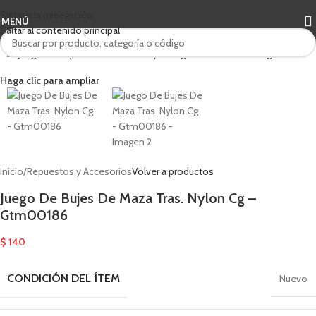
Saltar a la navegación
MENÚ
Saltar al contenido principal
Haga clic para ampliar
Inicio
/
Repuestos y Accesorios
Volver a productos
Juego De Bujes De Maza Tras. Nylon Cg –
Gtm00186
$
140
CONDICIÓN DEL ÍTEM
Nuevo