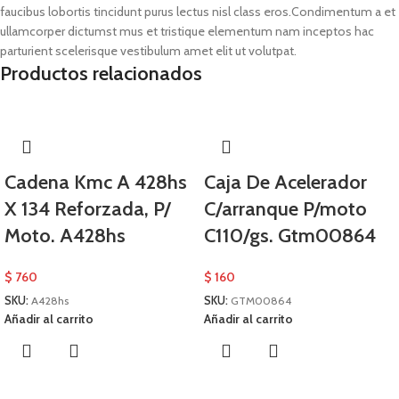
faucibus lobortis tincidunt purus lectus nisl class eros.Condimentum a et
ullamcorper dictumst mus et tristique elementum nam inceptos hac
parturient scelerisque vestibulum amet elit ut volutpat.
Productos relacionados
Cadena Kmc A 428hs
Caja De Acelerador
X 134 Reforzada, P/
C/arranque P/moto
Moto. A428hs
C110/gs. Gtm00864
$
760
$
160
SKU:
A428hs
SKU:
GTM00864
Añadir al carrito
Añadir al carrito