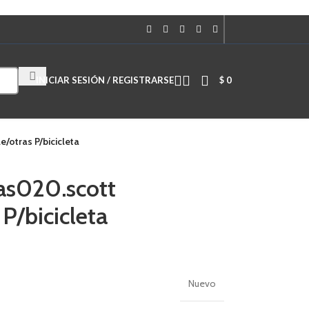
Cuando hay resultados autocompletados, puedes utilizar las flechas de
INICIAR SESIÓN / REGISTRARSE
$
0
/otras P/bicicleta
ras020.scott
P/bicicleta
Nuevo