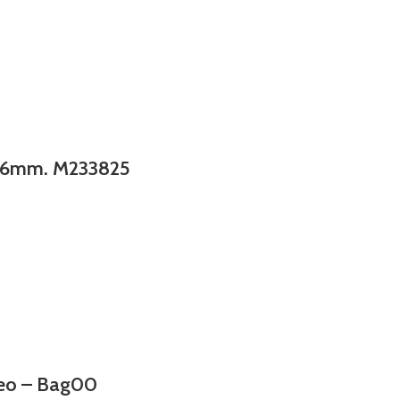
t.x6mm. M233825
ueo – Bag00