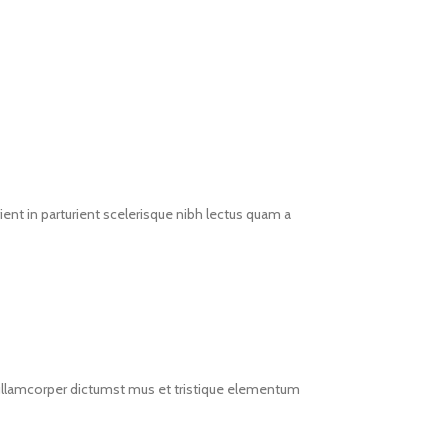
ent in parturient scelerisque nibh lectus quam a
t ullamcorper dictumst mus et tristique elementum