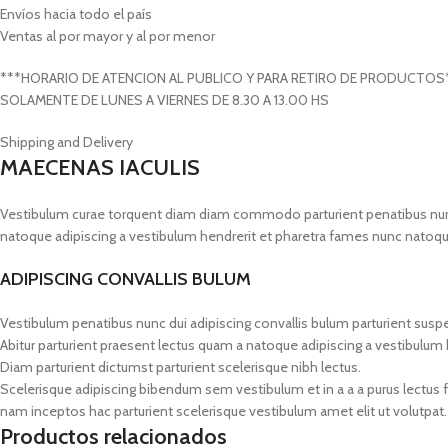
Envíos hacia todo el país
Ventas al por mayor y al por menor
***HORARIO DE ATENCION AL PUBLICO Y PARA RETIRO DE PRODUCTOS
SOLAMENTE DE LUNES A VIERNES DE 8.30 A 13.00 HS
Shipping and Delivery
MAECENAS IACULIS
Vestibulum curae torquent diam diam commodo parturient penatibus nunc du
natoque adipiscing a vestibulum hendrerit et pharetra fames nunc natoqu
ADIPISCING CONVALLIS BULUM
Vestibulum penatibus nunc dui adipiscing convallis bulum parturient susp
Abitur parturient praesent lectus quam a natoque adipiscing a vestibulum
Diam parturient dictumst parturient scelerisque nibh lectus.
Scelerisque adipiscing bibendum sem vestibulum et in a a a purus lectus 
nam inceptos hac parturient scelerisque vestibulum amet elit ut volutpat.
Productos relacionados