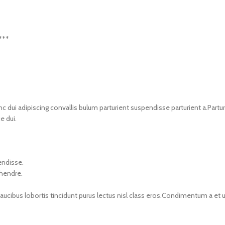
***
i adipiscing convallis bulum parturient suspendisse parturient a.Parturi
e dui.
endisse.
 hendre.
faucibus lobortis tincidunt purus lectus nisl class eros.Condimentum a e