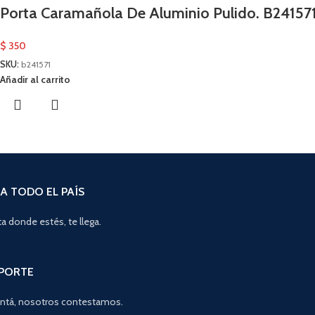
Porta Caramañola De Aluminio Pulido. B24157
$
350
SKU:
b241571
Añadir al carrito
A TODO EL PAÍS
a donde estés, te llega.
OPORTE
ntá, nosotros contestamos.