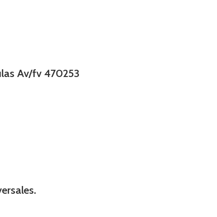
ulas Av/fv 470253
versales.