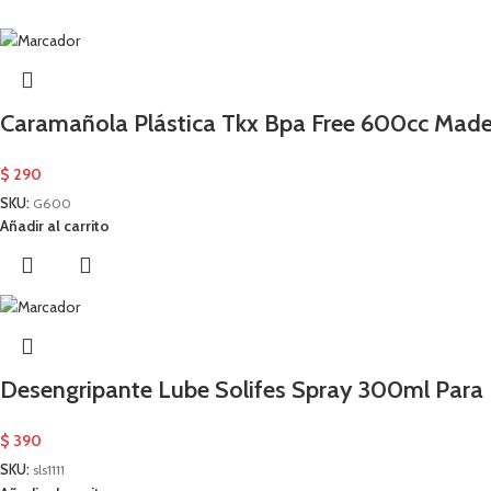
Caramañola Plástica Tkx Bpa Free 600cc Madei
$
290
SKU:
G600
Añadir al carrito
Desengripante Lube Solifes Spray 300ml Para B
$
390
SKU:
sls1111