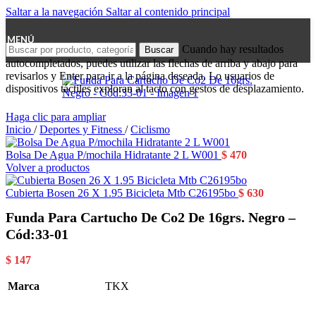
Saltar a la navegación
Saltar al contenido principal
MENÚ
Cuando hay resultados
Buscar
autocompletados, puedes utilizar las flechas de arriba y abajo para
revisarlos y Enter para ir a la página deseada. Lo usuarios de
dispositivos táctiles exploran al tacto con gestos de desplazamiento.
Haga clic para ampliar
Inicio
/
Deportes y Fitness
/
Ciclismo
Bolsa De Agua P/mochila Hidratante 2 L W001
$
470
Volver a productos
Cubierta Bosen 26 X 1.95 Bicicleta Mtb C26195bo
$
630
Funda Para Cartucho De Co2 De 16grs. Negro –
Cód:33-01
$
147
Marca
TKX