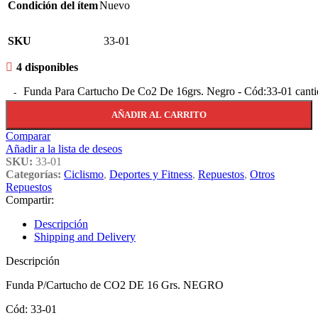
Condición del ítem
Nuevo
SKU
33-01
4 disponibles
Funda Para Cartucho De Co2 De 16grs. Negro - Cód:33-01 cant
AÑADIR AL CARRITO
Comparar
Añadir a la lista de deseos
SKU:
33-01
Categorías:
Ciclismo
,
Deportes y Fitness
,
Repuestos
,
Otros
Repuestos
Compartir:
Descripción
Shipping and Delivery
Descripción
Funda P/Cartucho de CO2 DE 16 Grs. NEGRO
Cód: 33-01