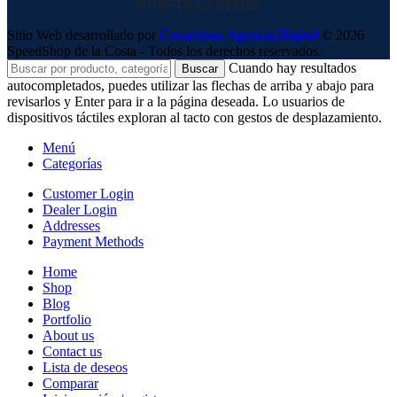
NUESTRAS REDES
Sitio Web desarrollado por
Creactivos Agencia Digital
© 2026
SpeedShop de la Costa - Todos los derechos reservados.
Cuando hay resultados
Buscar
autocompletados, puedes utilizar las flechas de arriba y abajo para
revisarlos y Enter para ir a la página deseada. Lo usuarios de
dispositivos táctiles exploran al tacto con gestos de desplazamiento.
Menú
Categorías
Customer Login
Dealer Login
Addresses
Payment Methods
Home
Shop
Blog
Portfolio
About us
Contact us
Lista de deseos
Comparar