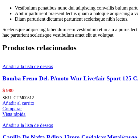
Vestibulum penatibus nunc dui adipiscing convallis bulum partu
Abitur parturient praesent lectus quam a natoque adipiscing a 
Diam parturient dictumst parturient scelerisque nibh lectus.
Scelerisque adipiscing bibendum sem vestibulum et in a a a purus lect
hac parturient scelerisque vestibulum amet elit ut volutpat.
Productos relacionados
Añadir a la lista de deseos
Bomba Freno Del. P/moto Wnr Live/fair Sport 125 C/
$
980
SKU:
GTM00812
Añadir al carrito
Comparar
Vista rápida
Añadir a la lista de deseos
Canilla De Nafta R/fina 13mm Cg/dakar Metal/carg