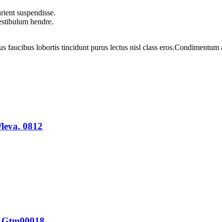
rient suspendisse.
vestibulum hendre.
us faucibus lobortis tincidunt purus lectus nisl class eros.Condimentum
leva. 0812
o Gtm00018