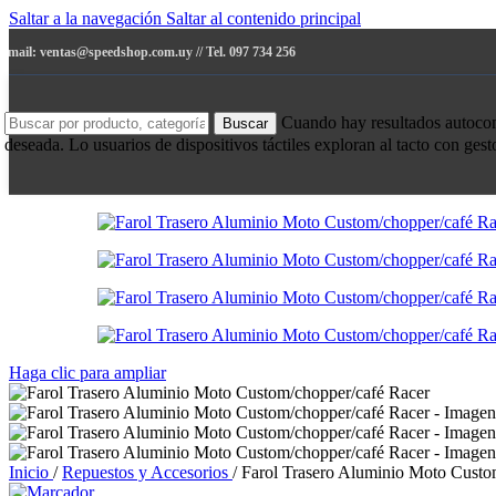
Saltar a la navegación
Saltar al contenido principal
e-mail: ventas@speedshop.com.uy // Tel. 097 734 256
Cuando hay resultados autocompl
Buscar
deseada. Lo usuarios de dispositivos táctiles exploran al tacto con ges
Haga clic para ampliar
Inicio
/
Repuestos y Accesorios
/
Farol Trasero Aluminio Moto Custo