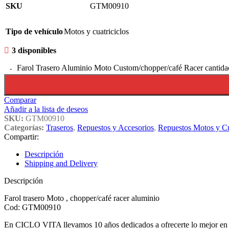
SKU
GTM00910
Tipo de vehículo
Motos y cuatriciclos
3 disponibles
Farol Trasero Aluminio Moto Custom/chopper/café Racer cantida
Comparar
Añadir a la lista de deseos
SKU:
GTM00910
Categorías:
Traseros
,
Repuestos y Accesorios
,
Repuestos Motos y Cu
Compartir:
Descripción
Shipping and Delivery
Descripción
Farol trasero Moto , chopper/café racer aluminio
Cod: GTM00910
En CICLO VITA llevamos 10 años dedicados a ofrecerte lo mejor en re