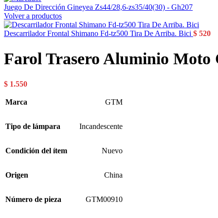
Juego De Dirección Gineyea Zs44/28,6-zs35/40(30) - Gh207
Volver a productos
Descarrilador Frontal Shimano Fd-tz500 Tira De Arriba. Bici
$
520
Farol Trasero Aluminio Moto
$
1.550
Marca
GTM
Tipo de lámpara
Incandescente
Condición del ítem
Nuevo
Origen
China
Número de pieza
GTM00910