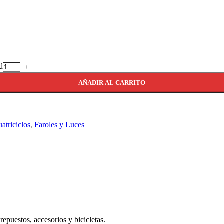
d
AÑADIR AL CARRITO
atriciclos
,
Faroles y Luces
puestos, accesorios y bicicletas.