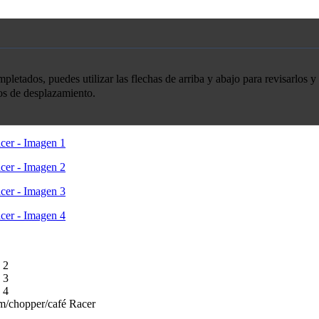
etados, puedes utilizar las flechas de arriba y abajo para revisarlos y 
tos de desplazamiento.
m/chopper/café Racer