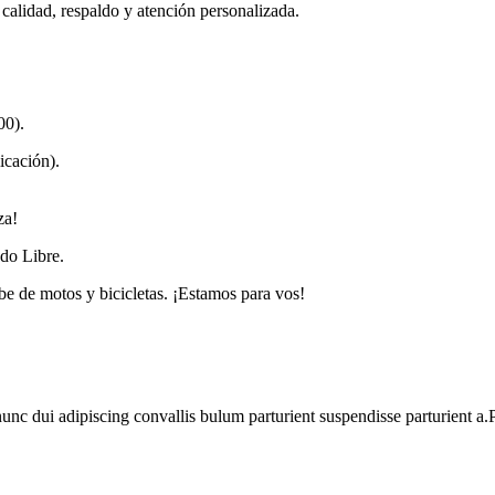
n calidad, respaldo y atención personalizada.
00).
icación).
.
za!
do Libre.
be de motos y bicicletas. ¡Estamos para vos!
 dui adipiscing convallis bulum parturient suspendisse parturient a.Pa