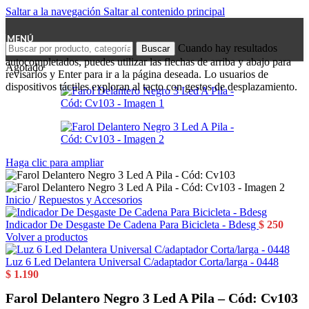
Saltar a la navegación
Saltar al contenido principal
MENÚ
Cuando hay resultados
Buscar
autocompletados, puedes utilizar las flechas de arriba y abajo para
Agotado
revisarlos y Enter para ir a la página deseada. Lo usuarios de
dispositivos táctiles exploran al tacto con gestos de desplazamiento.
Haga clic para ampliar
Inicio
/
Repuestos y Accesorios
Indicador De Desgaste De Cadena Para Bicicleta - Bdesg
$
250
Volver a productos
Luz 6 Led Delantera Universal C/adaptador Corta/larga - 0448
$
1.190
Farol Delantero Negro 3 Led A Pila – Cód: Cv103