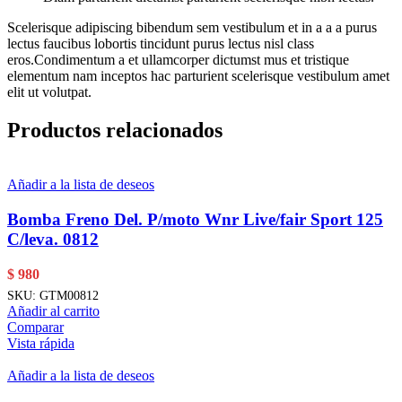
Scelerisque adipiscing bibendum sem vestibulum et in a a a purus
lectus faucibus lobortis tincidunt purus lectus nisl class
eros.Condimentum a et ullamcorper dictumst mus et tristique
elementum nam inceptos hac parturient scelerisque vestibulum amet
elit ut volutpat.
Productos relacionados
Añadir a la lista de deseos
Bomba Freno Del. P/moto Wnr Live/fair Sport 125
C/leva. 0812
$
980
SKU:
GTM00812
Añadir al carrito
Comparar
Vista rápida
Añadir a la lista de deseos