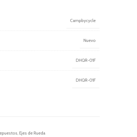
Campbycycle
Nuevo
DHQR-01F
DHQR-01F
epuestos
,
Ejes de Rueda