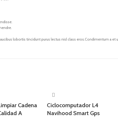
endisse.
 hendre.
faucibus lobortis tincidunt purus lectus nisl class eros.Condimentum a e
 Limpiar Cadena
Ciclocomputador L4
Calidad A
Navihood Smart Gps