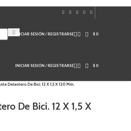
Cuando hay resultados autocompletados, puedes utilizar las flechas de
INICIAR SESIÓN / REGISTRARSE
$
0
INICIAR SESIÓN / REGISTRARSE
$
0
nte Delantero De Bici. 12 X 1,5 X 120 Mm.
ro De Bici. 12 X 1,5 X