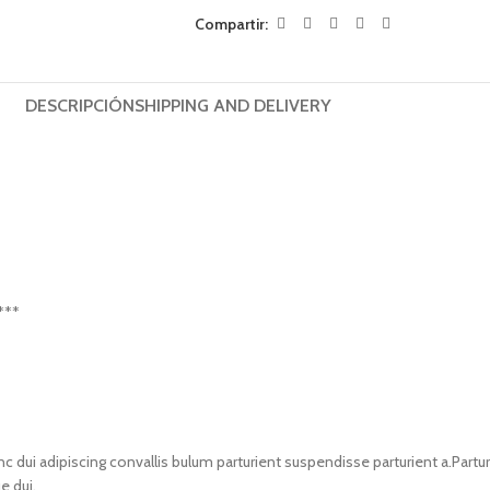
Compartir:
DESCRIPCIÓN
SHIPPING AND DELIVERY
***
i adipiscing convallis bulum parturient suspendisse parturient a.Parturi
e dui.