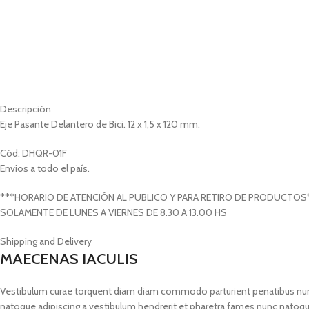
Descripción
Eje Pasante Delantero de Bici. 12 x 1,5 x 120 mm.
Cód: DHQR-01F
Envios a todo el país.
***HORARIO DE ATENCIÓN AL PUBLICO Y PARA RETIRO DE PRODUCTOS
SOLAMENTE DE LUNES A VIERNES DE 8.30 A 13.00 HS
Shipping and Delivery
MAECENAS IACULIS
Vestibulum curae torquent diam diam commodo parturient penatibus nunc du
natoque adipiscing a vestibulum hendrerit et pharetra fames nunc natoqu