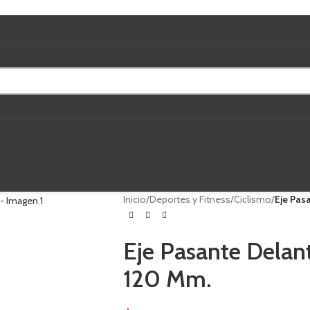
Inicio
/
Deportes y Fitness
/
Ciclismo
/
Eje Pasa
Eje Pasante Delante
120 Mm.