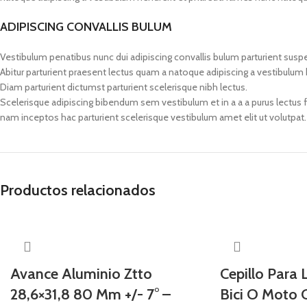
ADIPISCING CONVALLIS BULUM
Vestibulum penatibus nunc dui adipiscing convallis bulum parturient susp
Abitur parturient praesent lectus quam a natoque adipiscing a vestibulum
Diam parturient dictumst parturient scelerisque nibh lectus.
Scelerisque adipiscing bibendum sem vestibulum et in a a a purus lectus 
nam inceptos hac parturient scelerisque vestibulum amet elit ut volutpat.
Productos relacionados
Avance Aluminio Ztto
Cepillo Para
28,6×31,8 80 Mm +/- 7° –
Bici O Moto 