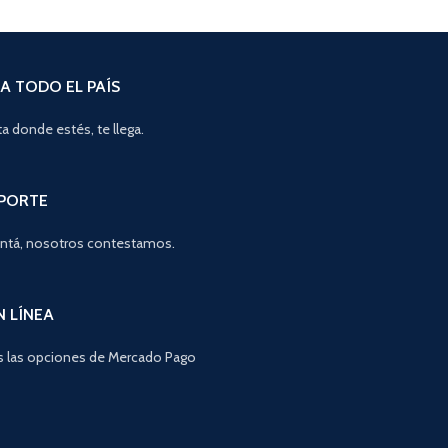
A TODO EL PAÍS
a donde estés, te llega.
OPORTE
ntá, nosotros contestamos.
N LÍNEA
 las opciones de Mercado Pago