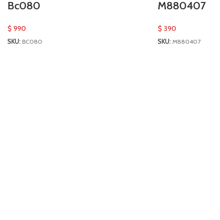
Bc080
M880407
$
990
$
390
SKU:
BC080
SKU:
M880407