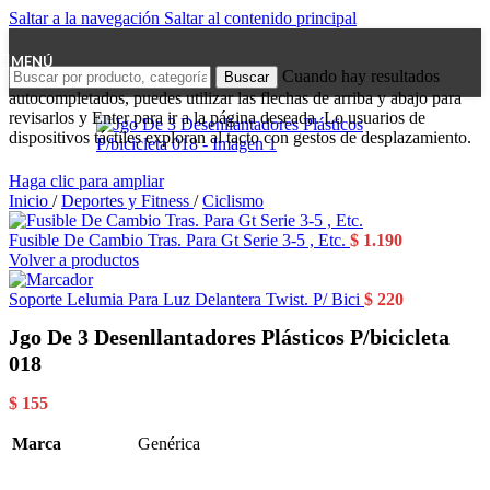
Saltar a la navegación
Saltar al contenido principal
MENÚ
Cuando hay resultados
Buscar
autocompletados, puedes utilizar las flechas de arriba y abajo para
revisarlos y Enter para ir a la página deseada. Lo usuarios de
dispositivos táctiles exploran al tacto con gestos de desplazamiento.
Haga clic para ampliar
Inicio
/
Deportes y Fitness
/
Ciclismo
Fusible De Cambio Tras. Para Gt Serie 3-5 , Etc.
$
1.190
Volver a productos
Soporte Lelumia Para Luz Delantera Twist. P/ Bici
$
220
Jgo De 3 Desenllantadores Plásticos P/bicicleta
018
$
155
Marca
Genérica