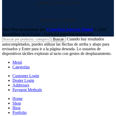
EMPRESAS DE ENVIO
NUESTRAS REDES
Sitio Web desarrollado por
Creactivos Agencia Digital
© 2026
SpeedShop de la Costa - Todos los derechos reservados.
Cuando hay resultados
Buscar
autocompletados, puedes utilizar las flechas de arriba y abajo para
revisarlos y Enter para ir a la página deseada. Lo usuarios de
dispositivos táctiles exploran al tacto con gestos de desplazamiento.
Menú
Categorías
Customer Login
Dealer Login
Addresses
Payment Methods
Home
Shop
Blog
Portfolio