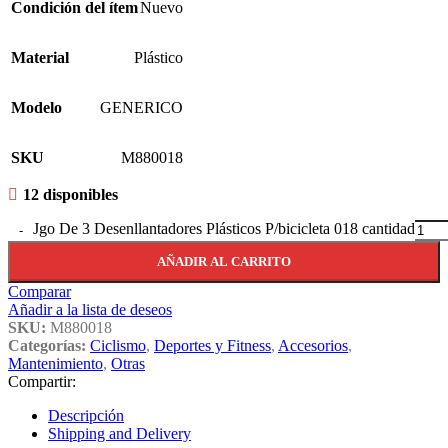
Condición del ítem
Nuevo
Material
Plástico
Modelo
GENERICO
SKU
M880018
12 disponibles
Jgo De 3 Desenllantadores Plásticos P/bicicleta 018 cantidad
AÑADIR AL CARRITO
Comparar
Añadir a la lista de deseos
SKU:
M880018
Categorías:
Ciclismo
,
Deportes y Fitness
,
Accesorios
,
Mantenimiento
,
Otras
Compartir:
Descripción
Shipping and Delivery