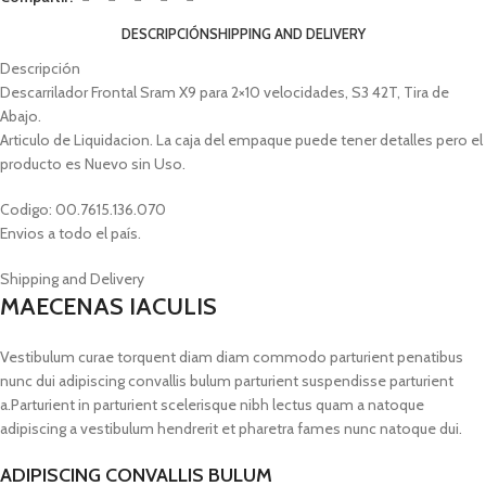
DESCRIPCIÓN
SHIPPING AND DELIVERY
Descripción
Descarrilador Frontal Sram X9 para 2×10 velocidades, S3 42T, Tira de
Abajo.
Articulo de Liquidacion. La caja del empaque puede tener detalles pero el
producto es Nuevo sin Uso.
Codigo: 00.7615.136.070
Envios a todo el país.
Shipping and Delivery
MAECENAS IACULIS
Vestibulum curae torquent diam diam commodo parturient penatibus
nunc dui adipiscing convallis bulum parturient suspendisse parturient
a.Parturient in parturient scelerisque nibh lectus quam a natoque
adipiscing a vestibulum hendrerit et pharetra fames nunc natoque dui.
ADIPISCING CONVALLIS BULUM