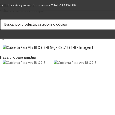
Saltar a la navegación
e-mail: ventas@speedshop.com.uy // Tel. 097 734 256
Saltar al contenido principal
Agotado
Haga clic para ampliar