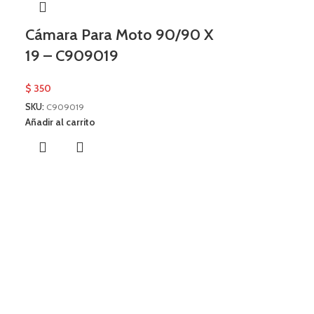
Cámara Para Moto 90/90 X
19 – C909019
$
350
SKU:
C909019
Añadir al carrito
Cubierta A
Pasto 16 X 
Atv16658
$
2.490
SKU:
ATV16658