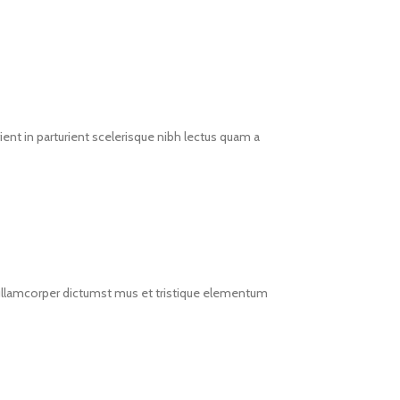
ent in parturient scelerisque nibh lectus quam a
t ullamcorper dictumst mus et tristique elementum