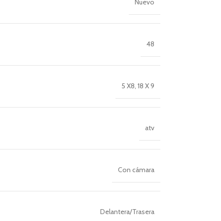
Nuevo
48
5 X8
,
18 X 9
atv
Con cámara
Delantera/Trasera