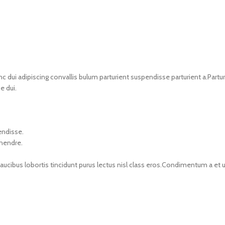
i adipiscing convallis bulum parturient suspendisse parturient a.Parturi
e dui.
endisse.
 hendre.
faucibus lobortis tincidunt purus lectus nisl class eros.Condimentum a e