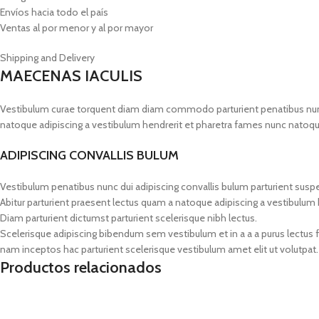
Envíos hacia todo el país
Ventas al por menor y al por mayor
Shipping and Delivery
MAECENAS IACULIS
Vestibulum curae torquent diam diam commodo parturient penatibus nunc du
natoque adipiscing a vestibulum hendrerit et pharetra fames nunc natoqu
ADIPISCING CONVALLIS BULUM
Vestibulum penatibus nunc dui adipiscing convallis bulum parturient susp
Abitur parturient praesent lectus quam a natoque adipiscing a vestibulum
Diam parturient dictumst parturient scelerisque nibh lectus.
Scelerisque adipiscing bibendum sem vestibulum et in a a a purus lectus 
nam inceptos hac parturient scelerisque vestibulum amet elit ut volutpat.
Productos relacionados