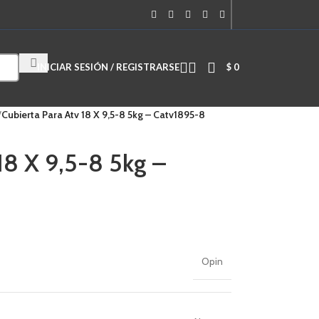
Cuando hay resultados autocompletados, puedes utilizar las flechas de
INICIAR SESIÓN / REGISTRARSE
$
0
/
Cubierta Para Atv 18 X 9,5-8 5kg – Catv1895-8
18 X 9,5-8 5kg –
Opin