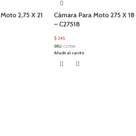
Moto 2,75 X 21
Cámara Para Moto 275 X 18
– C27518
$
245
SKU:
C27518
Añadir al carrito