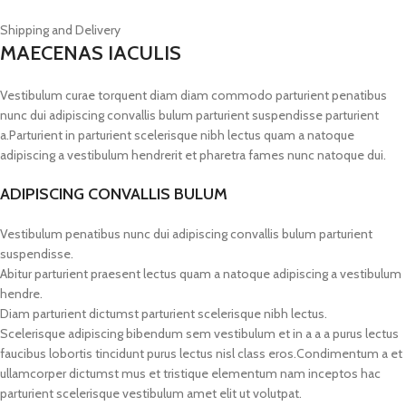
Shipping and Delivery
MAECENAS IACULIS
Vestibulum curae torquent diam diam commodo parturient penatibus
nunc dui adipiscing convallis bulum parturient suspendisse parturient
a.Parturient in parturient scelerisque nibh lectus quam a natoque
adipiscing a vestibulum hendrerit et pharetra fames nunc natoque dui.
ADIPISCING CONVALLIS BULUM
Vestibulum penatibus nunc dui adipiscing convallis bulum parturient
suspendisse.
Abitur parturient praesent lectus quam a natoque adipiscing a vestibulum
hendre.
Diam parturient dictumst parturient scelerisque nibh lectus.
Scelerisque adipiscing bibendum sem vestibulum et in a a a purus lectus
faucibus lobortis tincidunt purus lectus nisl class eros.Condimentum a et
ullamcorper dictumst mus et tristique elementum nam inceptos hac
parturient scelerisque vestibulum amet elit ut volutpat.