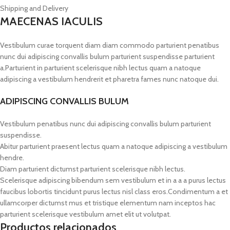
Shipping and Delivery
MAECENAS IACULIS
Vestibulum curae torquent diam diam commodo parturient penatibus
nunc dui adipiscing convallis bulum parturient suspendisse parturient
a.Parturient in parturient scelerisque nibh lectus quam a natoque
adipiscing a vestibulum hendrerit et pharetra fames nunc natoque dui.
ADIPISCING CONVALLIS BULUM
Vestibulum penatibus nunc dui adipiscing convallis bulum parturient
suspendisse.
Abitur parturient praesent lectus quam a natoque adipiscing a vestibulum
hendre.
Diam parturient dictumst parturient scelerisque nibh lectus.
Scelerisque adipiscing bibendum sem vestibulum et in a a a purus lectus
faucibus lobortis tincidunt purus lectus nisl class eros.Condimentum a et
ullamcorper dictumst mus et tristique elementum nam inceptos hac
parturient scelerisque vestibulum amet elit ut volutpat.
Productos relacionados