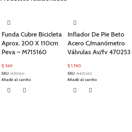
Funda Cubre Bicicleta
Inflador De Pie Beto
Aprox. 200 X 110cm
Acero C/manómetro
Peva – M715160
Válvulas Av/fv 470253
$
360
$
1.740
SKU:
M715160
SKU:
M470253
Añadir al carrito
Añadir al carrito