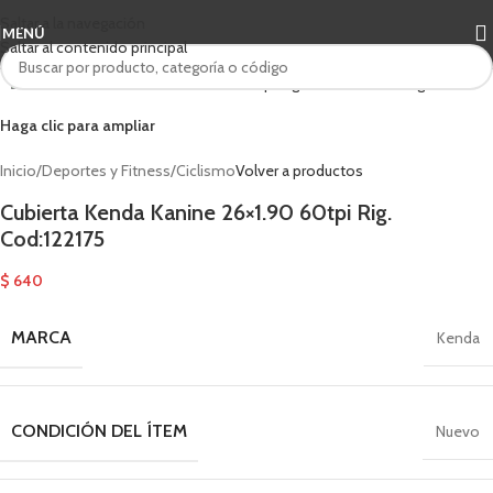
Saltar a la navegación
MENÚ
Saltar al contenido principal
Haga clic para ampliar
Inicio
/
Deportes y Fitness
/
Ciclismo
Volver a productos
Cubierta Kenda Kanine 26×1.90 60tpi Rig.
Cod:122175
$
640
MARCA
Kenda
CONDICIÓN DEL ÍTEM
Nuevo