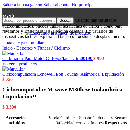
Saltar a la navegación
Saltar al contenido principal
MENÚ
Cuando hay resultados
Buscar
autocompletados, puedes utilizar las flechas de arriba y abajo para
revisarlos y Enter para ir a la página deseada. Lo usuarios de
dispositivos táctiles exploran al tacto con gestos de desplazamiento.
Haga clic para ampliar
Inicio
/
Deportes y Fitness
/
Ciclismo
Carburador Para Moto. C110/px/fair - Gtm00190
$
990
Volver a productos
Ciclocomputadora Echowell Eon Touch9. Alámbrica. Liquidación
$
720
Ciclocomputador M-wave M30hcw Inalambrica.
Liquidacion!!
$
3.300
Accesorios
Banda Cardiaca
,
Sensor Cadencia y Sensor
incluidos
Velocidad con sus Imanes Respectivos