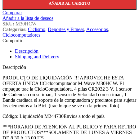
AÑADIR AL CARRITO
Comparar
Añadir a la lista de deseos
SKU:
M30HCW
Categorías:
Ciclismo
,
Deportes y Fitness
,
Accesorios
,
Ciclocomputadores
Compartir:
Descripción
Shipping and Delivery
Descripción
PRODUCTO DE LIQUIDACIÓN !!! APROVECHE ESTA
OFERTA ÚNICA !!Ciclocomputador M-Wave M30HCW. El
empaque trae la CicloComputadora, 4 pilas CR2032 3 V, 1 sensor
de Cadencia con su iman, 1 sensor de Velocidad con su iman, 1
Banda cardiaca el soporte de la computadora y precintos para sujetar
los elementos a la Bici. (trae lo que se ve en la primera foto)
Código: Liquidación M244730Envios a todo el país.
***HORARIO DE ATENCIÓN AL PUBLICO Y PARA RETIRO
DE PRODUCTOS***SOLAMENTE DE LUNES A VIERNES
DE 8.30 A 13.00 HS