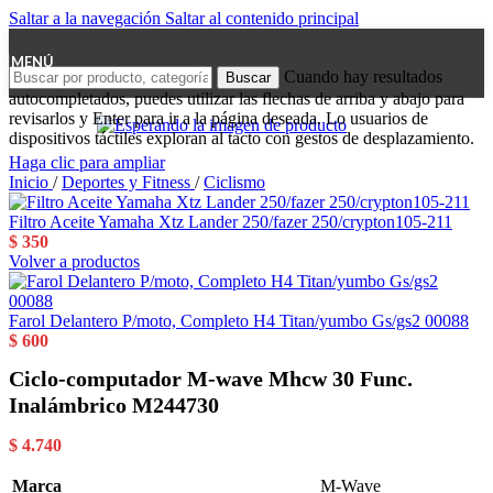
Saltar a la navegación
Saltar al contenido principal
MENÚ
Cuando hay resultados
Buscar
autocompletados, puedes utilizar las flechas de arriba y abajo para
revisarlos y Enter para ir a la página deseada. Lo usuarios de
dispositivos táctiles exploran al tacto con gestos de desplazamiento.
Haga clic para ampliar
Inicio
/
Deportes y Fitness
/
Ciclismo
Filtro Aceite Yamaha Xtz Lander 250/fazer 250/crypton105-211
$
350
Volver a productos
Farol Delantero P/moto, Completo H4 Titan/yumbo Gs/gs2 00088
$
600
Ciclo-computador M-wave Mhcw 30 Func.
Inalámbrico M244730
$
4.740
Marca
M-Wave