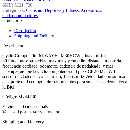
SKU:
M244730
Categorías:
Ciclismo
,
Deportes y Fitness
,
Accesorios
,
Ciclocomputadores
Compartir:
Descripción
Shipping and Delivery
Descripción
Cyclo-Computador M-WAVE “M30HCW”, inalambrico
30 Funciones: Velocidad maxima y promedio, distancia recorrida,
frecuencia cardiaca, odometro, cadencia de pedaleada, y mas
El empaque trae la CicloComputadora, 3 pilas CR2032 3 V, 1
sensor de Cadencia con su iman, 1 sensor de Velocidad con su iman,
el soporte de la computadora y precintos para sujetar los elementos a
la Bici.
Código: M244730
Envíos hacia todo el país
Ventas al por mayor y al menor
Shipping and Delivery