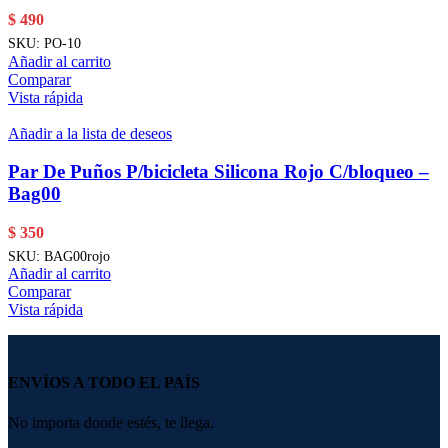
$
490
SKU:
PO-10
Añadir al carrito
Comparar
Vista rápida
Añadir a la lista de deseos
Par De Puños P/bicicleta Silicona Rojo C/bloqueo –
Bag00
$
350
SKU:
BAG00rojo
Añadir al carrito
Comparar
Vista rápida
ENVÍOS A TODO EL PAÍS
No importa donde estés, te llega.