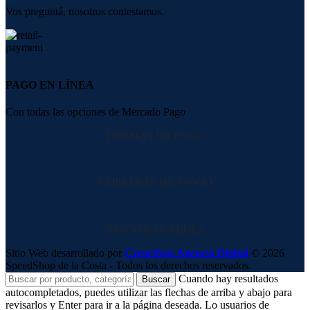
Vos preguntá, nosotros contestamos.
PAGO EN LÍNEA
Con todas las opciones de Mercado Pago
FORMAS DE PAGO
EMPRESAS DE ENVIO
NUESTRAS REDES
Sitio Web desarrollado por
Creactivos Agencia Digital
© 2026
SpeedShop de la Costa - Todos los derechos reservados.
Cuando hay resultados
Buscar
autocompletados, puedes utilizar las flechas de arriba y abajo para
revisarlos y Enter para ir a la página deseada. Lo usuarios de