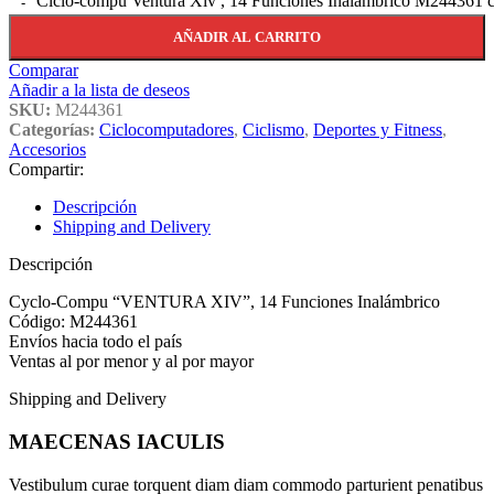
Ciclo-compu Ventura Xiv , 14 Funciones Inalámbrico M244361 c
AÑADIR AL CARRITO
Comparar
Añadir a la lista de deseos
SKU:
M244361
Categorías:
Ciclocomputadores
,
Ciclismo
,
Deportes y Fitness
,
Accesorios
Compartir:
Descripción
Shipping and Delivery
Descripción
Cyclo-Compu “VENTURA XIV”, 14 Funciones Inalámbrico
Código: M244361
Envíos hacia todo el país
Ventas al por menor y al por mayor
Shipping and Delivery
MAECENAS IACULIS
Vestibulum curae torquent diam diam commodo parturient penatibus