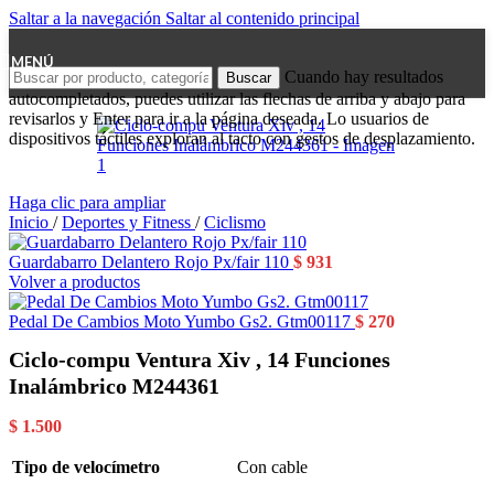
Saltar a la navegación
Saltar al contenido principal
MENÚ
Cuando hay resultados
Buscar
autocompletados, puedes utilizar las flechas de arriba y abajo para
revisarlos y Enter para ir a la página deseada. Lo usuarios de
dispositivos táctiles exploran al tacto con gestos de desplazamiento.
Haga clic para ampliar
Inicio
/
Deportes y Fitness
/
Ciclismo
Guardabarro Delantero Rojo Px/fair 110
$
931
Volver a productos
Pedal De Cambios Moto Yumbo Gs2. Gtm00117
$
270
Ciclo-compu Ventura Xiv , 14 Funciones
Inalámbrico M244361
$
1.500
Tipo de velocímetro
Con cable