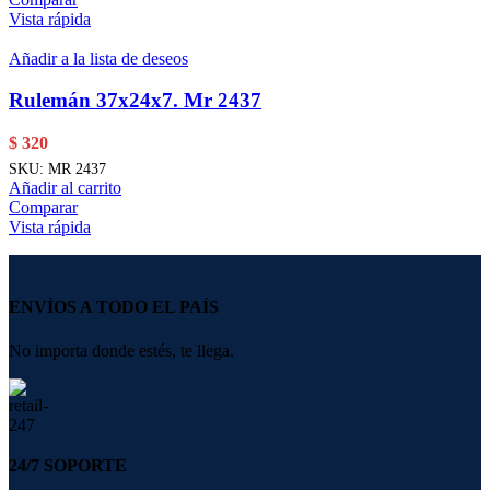
Vista rápida
Añadir a la lista de deseos
Rulemán 37x24x7. Mr 2437
$
320
SKU:
MR 2437
Añadir al carrito
Comparar
Vista rápida
ENVÍOS A TODO EL PAÍS
No importa donde estés, te llega.
24/7 SOPORTE