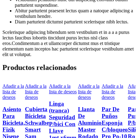
parturient suspendisse.
Abitur parturient praesent lectus quam a natoque adipiscing a
vestibulum hendre.
Diam parturient dictumst parturient scelerisque nibh lectus.
Scelerisque adipiscing bibendum sem vestibulum et in a a a purus
lectus faucibus lobortis tincidunt purus lectus nisl class
eros.Condimentum a et ullamcorper dictumst mus et tristique
elementum nam inceptos hac parturient scelerisque vestibulum amet
elit ut volutpat.
Productos relacionados
Añadir a la
Añadir a la
Añadir a la
Añadir a la
Añadir a la
Añadi
lista de
lista de
lista de deseos
lista de
lista de
lista 
deseos
deseos
deseos
deseos
dese
Linga
Asiento
Cubierta
Llanta
Par De
Par
(tranca)
Para
Bicicleta
De
Puños
Puñ
Seguridad
Bicicleta,
Schwalbe
Aluminio
Esponja
P/bi
P/bici Con
Fizik
Smart
Master
C/bloqueo
Sili
Llave
Nisene
Sam
Rodado
Pro Po-10
Roj
1mt.x6mm.