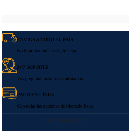
ENVÍOS A TODO EL PAÍS
No importa donde estés, te llega.
24/7 SOPORTE
Vos preguntá, nosotros contestamos.
PAGO EN LÍNEA
Con todas las opciones de Mercado Pago
FORMAS DE PAGO