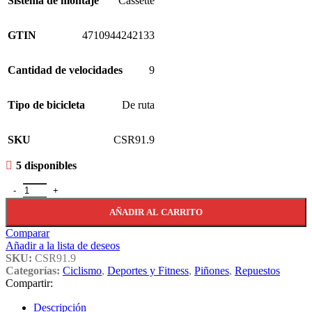
Sistema de montaje
Cassette
GTIN
4710944242133
Cantidad de velocidades
9
Tipo de bicicleta
De ruta
SKU
CSR91.9
5 disponibles
Cassette Sunrace R91 P/ Bici 9 Vel. 11-25 Dts. Plata cantidad
AÑADIR AL CARRITO
Comparar
Añadir a la lista de deseos
SKU:
CSR91.9
Categorías:
Ciclismo
,
Deportes y Fitness
,
Piñones
,
Repuestos
Compartir:
Descripción