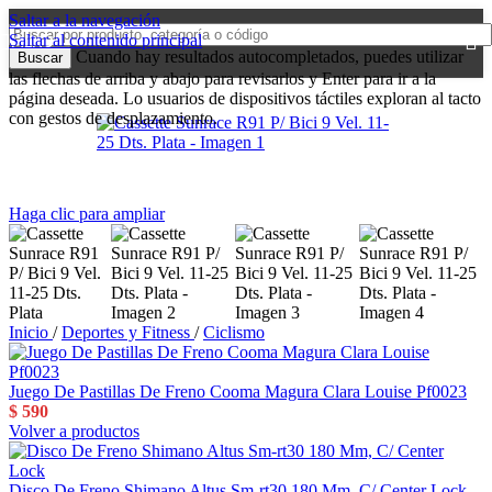
Saltar a la navegación
Saltar al contenido principal
MENÚ
Cuando hay resultados autocompletados, puedes utilizar
Buscar
las flechas de arriba y abajo para revisarlos y Enter para ir a la
página deseada. Lo usuarios de dispositivos táctiles exploran al tacto
con gestos de desplazamiento.
Haga clic para ampliar
Inicio
/
Deportes y Fitness
/
Ciclismo
Juego De Pastillas De Freno Cooma Magura Clara Louise Pf0023
$
590
Volver a productos
Disco De Freno Shimano Altus Sm-rt30 180 Mm, C/ Center Lock