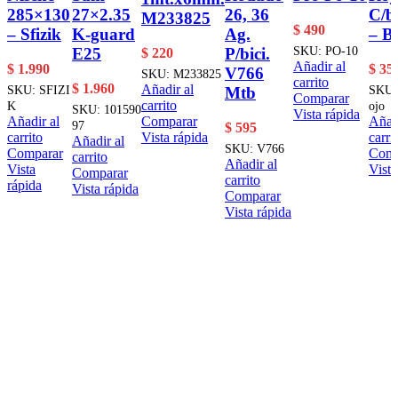
285×130
27×2.35
26, 36
C/b
M233825
$
490
– Sfizik
K-guard
Ag.
– B
SKU:
PO-10
E25
P/bici.
$
220
Añadir al
$
1.990
$
35
V766
SKU:
M233825
carrito
$
1.960
Añadir al
SKU:
SFIZI
SKU
Mtb
Comparar
carrito
K
ojo
SKU:
101590
Vista rápida
Comparar
Añadir al
Añadi
97
$
595
Vista rápida
carrito
carri
Añadir al
SKU:
V766
Comparar
Comp
carrito
Añadir al
Vista
Vista
Comparar
carrito
rápida
Vista rápida
Comparar
Vista rápida