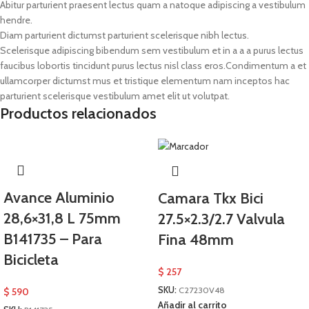
Abitur parturient praesent lectus quam a natoque adipiscing a vestibulum
hendre.
Diam parturient dictumst parturient scelerisque nibh lectus.
Scelerisque adipiscing bibendum sem vestibulum et in a a a purus lectus
faucibus lobortis tincidunt purus lectus nisl class eros.Condimentum a et
ullamcorper dictumst mus et tristique elementum nam inceptos hac
parturient scelerisque vestibulum amet elit ut volutpat.
Productos relacionados
Avance Aluminio
Camara Tkx Bici
28,6×31,8 L 75mm
27.5×2.3/2.7 Valvula
B141735 – Para
Fina 48mm
Bicicleta
$
257
SKU:
C27230V48
$
590
Añadir al carrito