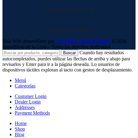
EMPRESAS DE ENVIO
NUESTRAS REDES
Sitio Web desarrollado por
Creactivos Agencia Digital
© 2026
SpeedShop de la Costa - Todos los derechos reservados.
Cuando hay resultados
Buscar
autocompletados, puedes utilizar las flechas de arriba y abajo para
revisarlos y Enter para ir a la página deseada. Lo usuarios de
dispositivos táctiles exploran al tacto con gestos de desplazamiento.
Menú
Categorías
Customer Login
Dealer Login
Addresses
Payment Methods
Home
Shop
Blog