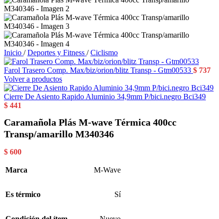
Inicio
/
Deportes y Fitness
/
Ciclismo
Farol Trasero Comp. Max/biz/orion/blitz Transp - Gtm00533
$
737
Volver a productos
Cierre De Asiento Rapido Aluminio 34,9mm P/bici.negro Bci349
$
441
Caramañola Plás M-wave Térmica 400cc
Transp/amarillo M340346
$
600
Marca
M-Wave
Es térmico
Sí
Condición del ítem
Nuevo