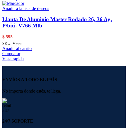
Añadir a la lista de deseos
Llanta De Aluminio Master Rodado 26, 36 Ag.
P/bici. V766 Mtb
$
595
SKU:
V766
Añadir al carrito
Comparar
Vista rápida
ENVÍOS A TODO EL PAÍS
No importa donde estés, te llega.
24/7 SOPORTE