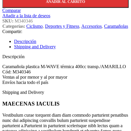
AÑADIR AL CARRITO
Comparar
Añadir a la lista de deseos
SKU:
M340346
Categorías:
Ciclismo
,
Deportes y Fitness
,
Accesorios
,
Caramañolas
Compartir:
Descripción
Shipping and Delivery
Descripción
Caramañola plastica M-WAVE térmica 400cc transp./AMARILLO
Cód: M340346
Ventas al por menor y al por mayor
Envíos hacia todo el país
Shipping and Delivery
MAECENAS IACULIS
Vestibulum curae torquent diam diam commodo parturient penatibus
nunc dui adipiscing convallis bulum parturient suspendisse
parturient a.Parturient in parturient scelerisque nibh lectus quam a
natoque adipiscing a vestibulum hendrerit et pharetra fames nunc