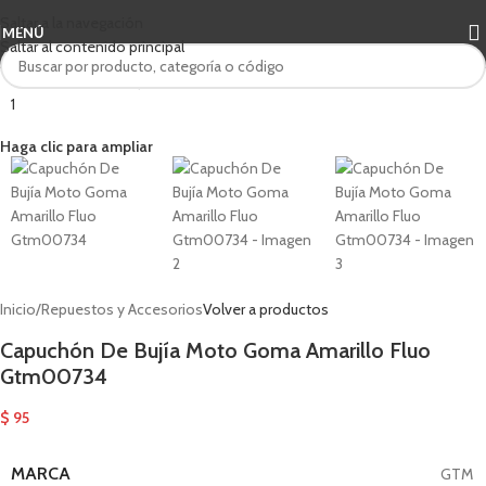
Saltar a la navegación
MENÚ
Saltar al contenido principal
Haga clic para ampliar
Inicio
/
Repuestos y Accesorios
Volver a productos
Capuchón De Bujía Moto Goma Amarillo Fluo
Gtm00734
$
95
MARCA
GTM