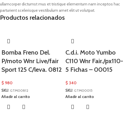
ullamcorper dictumst mus et tristique elementum nam inceptos hac
parturient scelerisque vestibulum amet elit ut volutpat.
Productos relacionados
Bomba Freno Del.
C.d.i. Moto Yumbo
P/moto Wnr Live/fair
C110 Wnr Fair./px110-
Sport 125 C/leva. 0812
5 Fichas – 00015
$
980
$
340
SKU:
GTM00812
SKU:
GTM00015
Añadir al carrito
Añadir al carrito