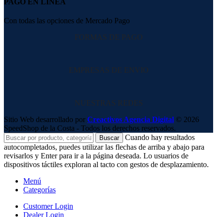
PAGO EN LÍNEA
Con todas las opciones de Mercado Pago
FORMAS DE PAGO
EMPRESAS DE ENVIO
NUESTRAS REDES
Sitio Web desarrollado por
Creactivos Agencia Digital
© 2026
SpeedShop de la Costa - Todos los derechos reservados.
Cuando hay resultados
Buscar
autocompletados, puedes utilizar las flechas de arriba y abajo para
revisarlos y Enter para ir a la página deseada. Lo usuarios de
dispositivos táctiles exploran al tacto con gestos de desplazamiento.
Menú
Categorías
Customer Login
Dealer Login