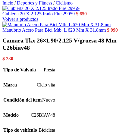
Inicio
/
Deportes y Fitness
/
Ciclismo
Cubierta 20 X 2.125 Irado Fire 29959
$
650
Volver a productos
Manubrio Acero Para Bici Mtb. L 620 Mm X 31,8mm
$
990
Camara Tkx 26×1.90/2.125 V/gruesa 48 Mm
C26biav48
$
230
Tipo de Valvula
Presta
Marca
Ciclo vita
Condición del ítem
Nuevo
Modelo
C26BIAV48
Tipo de vehículo
Bicicleta