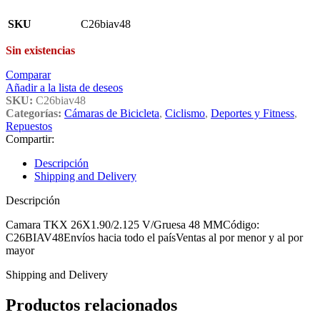
SKU
C26biav48
Sin existencias
Comparar
Añadir a la lista de deseos
SKU:
C26biav48
Categorías:
Cámaras de Bicicleta
,
Ciclismo
,
Deportes y Fitness
,
Repuestos
Compartir:
Descripción
Shipping and Delivery
Descripción
Camara TKX 26X1.90/2.125 V/Gruesa 48 MMCódigo:
C26BIAV48Envíos hacia todo el paísVentas al por menor y al por
mayor
Shipping and Delivery
Productos relacionados