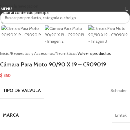
Saltar a la navegación
MENÚ
Saltar al contenido principal
Haga clic para ampliar
Inicio
/
Repuestos y Accesorios
/
Neumáticos
Volver a productos
Cámara Para Moto 90/90 X 19 – C909019
$
350
TIPO DE VALVULA
Schrader
MARCA
Emtek