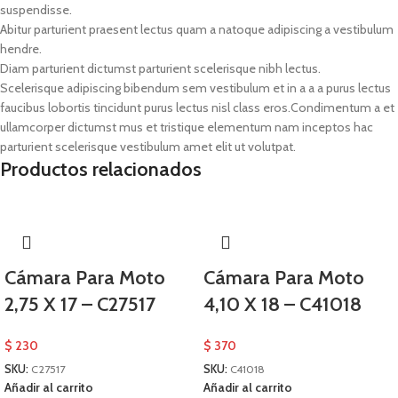
suspendisse.
Abitur parturient praesent lectus quam a natoque adipiscing a vestibulum
hendre.
Diam parturient dictumst parturient scelerisque nibh lectus.
Scelerisque adipiscing bibendum sem vestibulum et in a a a purus lectus
faucibus lobortis tincidunt purus lectus nisl class eros.Condimentum a et
ullamcorper dictumst mus et tristique elementum nam inceptos hac
parturient scelerisque vestibulum amet elit ut volutpat.
Productos relacionados
Cámara Para Moto
Cámara Para Moto
2,75 X 17 – C27517
4,10 X 18 – C41018
$
230
$
370
SKU:
C27517
SKU:
C41018
Añadir al carrito
Añadir al carrito