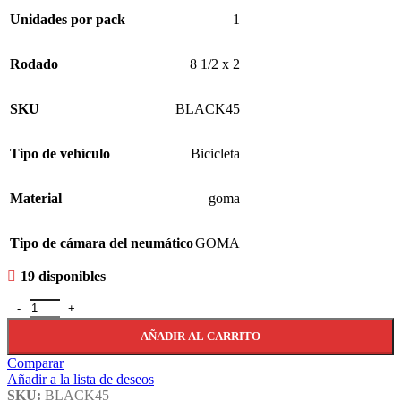
Unidades por pack
1
Rodado
8 1/2 x 2
SKU
BLACK45
Tipo de vehículo
Bicicleta
Material
goma
Tipo de cámara del neumático
GOMA
19 disponibles
Cámara Black Cat Scooter 8 1/2 X 2 Válvula Curva Black45 cantida
AÑADIR AL CARRITO
Comparar
Añadir a la lista de deseos
SKU:
BLACK45