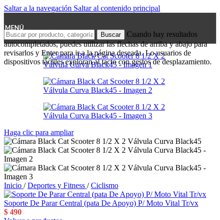
Saltar a la navegación
Saltar al contenido principal
MENÚ
Cuando hay resultados
Buscar
autocompletados, puedes utilizar las flechas de arriba y abajo para
revisarlos y Enter para ir a la página deseada. Lo usuarios de
dispositivos táctiles exploran al tacto con gestos de desplazamiento.
Haga clic para ampliar
Inicio
/
Deportes y Fitness
/
Ciclismo
Soporte De Parar Central (pata De Apoyo) P/ Moto Vital Tr/vx
$
490