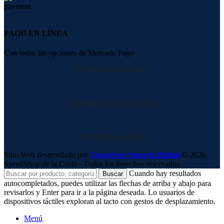
PAGO EN LÍNEA
Con todas las opciones de Mercado Pago
FORMAS DE PAGO
EMPRESAS DE ENVIO
NUESTRAS REDES
Sitio Web desarrollado por
Creactivos Agencia Digital
© 2026
SpeedShop de la Costa - Todos los derechos reservados.
Cuando hay resultados
Buscar
autocompletados, puedes utilizar las flechas de arriba y abajo para
revisarlos y Enter para ir a la página deseada. Lo usuarios de
dispositivos táctiles exploran al tacto con gestos de desplazamiento.
Menú