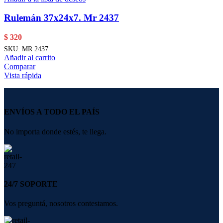
Rulemán 37x24x7. Mr 2437
$
320
SKU:
MR 2437
Añadir al carrito
Comparar
Vista rápida
ENVÍOS A TODO EL PAÍS
No importa donde estés, te llega.
24/7 SOPORTE
Vos preguntá, nosotros contestamos.