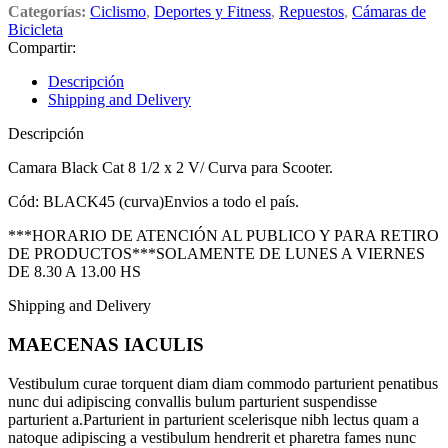
Categorías:
Ciclismo
,
Deportes y Fitness
,
Repuestos
,
Cámaras de
Bicicleta
Compartir:
Descripción
Shipping and Delivery
Descripción
Camara Black Cat 8 1/2 x 2 V/ Curva para Scooter.
Cód: BLACK45 (curva)Envios a todo el país.
***HORARIO DE ATENCIÓN AL PUBLICO Y PARA RETIRO
DE PRODUCTOS***SOLAMENTE DE LUNES A VIERNES
DE 8.30 A 13.00 HS
Shipping and Delivery
MAECENAS IACULIS
Vestibulum curae torquent diam diam commodo parturient penatibus
nunc dui adipiscing convallis bulum parturient suspendisse
parturient a.Parturient in parturient scelerisque nibh lectus quam a
natoque adipiscing a vestibulum hendrerit et pharetra fames nunc