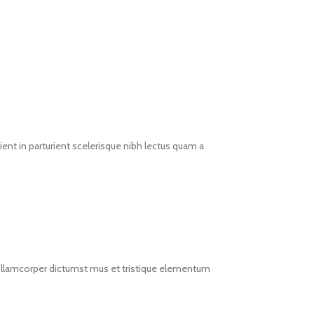
ent in parturient scelerisque nibh lectus quam a
t ullamcorper dictumst mus et tristique elementum