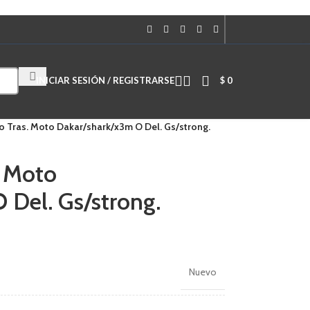
Cuando hay resultados autocompletados, puedes utilizar las flechas de
INICIAR SESIÓN / REGISTRARSE
$
0
no Tras. Moto Dakar/shark/x3m O Del. Gs/strong.
. Moto
 Del. Gs/strong.
Nuevo