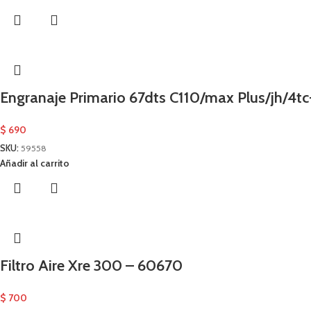
Engranaje Primario 67dts C110/max Plus/jh/4
$
690
SKU:
59558
Añadir al carrito
Filtro Aire Xre 300 – 60670
$
700