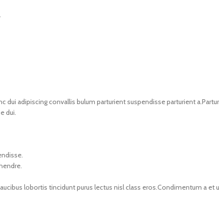
.
i adipiscing convallis bulum parturient suspendisse parturient a.Parturi
e dui.
endisse.
 hendre.
faucibus lobortis tincidunt purus lectus nisl class eros.Condimentum a e