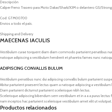
Descripción
Caliper Freno Trasero para Moto Dakar/Shark/X3M o delantero GS/Strong
Cod: GTM00700
Envios a todo el país.
Shipping and Delivery
MAECENAS IACULIS
Vestibulum curae torquent diam diam commodo parturient penatibus nunc du
natoque adipiscing a vestibulum hendrerit et pharetra fames nunc natoqu
ADIPISCING CONVALLIS BULUM
Vestibulum penatibus nunc dui adipiscing convallis bulum parturient susp
Abitur parturient praesent lectus quam a natoque adipiscing a vestibulum
Diam parturient dictumst parturient scelerisque nibh lectus.
Scelerisque adipiscing bibendum sem vestibulum et in a a a purus lectus 
nam inceptos hac parturient scelerisque vestibulum amet elit ut volutpat.
Productos relacionados