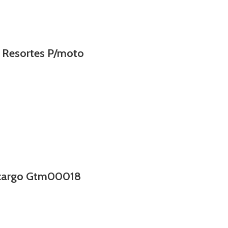
n Resortes P/moto
l/cargo Gtm00018