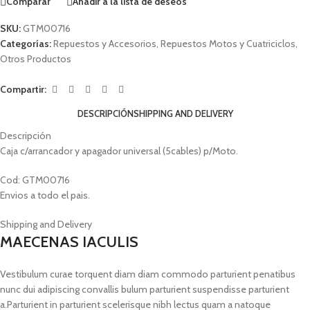
Comparar
Añadir a la lista de deseos
SKU:
GTM00716
Categorías:
Repuestos y Accesorios
,
Repuestos Motos y Cuatriciclos
,
Otros Productos
Compartir:
DESCRIPCIÓN
SHIPPING AND DELIVERY
Descripción
Caja c/arrancador y apagador universal (5cables) p/Moto.
Cod: GTM00716
Envios a todo el pais.
Shipping and Delivery
MAECENAS IACULIS
Vestibulum curae torquent diam diam commodo parturient penatibus
nunc dui adipiscing convallis bulum parturient suspendisse parturient
a.Parturient in parturient scelerisque nibh lectus quam a natoque