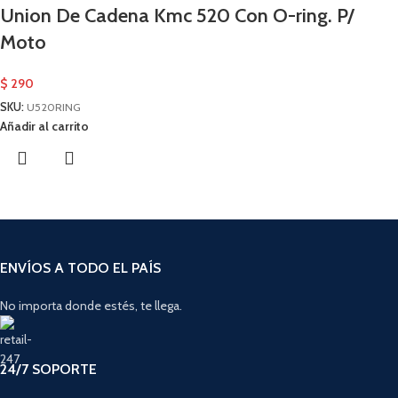
Union De Cadena Kmc 520 Con O-ring. P/
Moto
$
290
SKU:
U520RING
Añadir al carrito
ENVÍOS A TODO EL PAÍS
No importa donde estés, te llega.
24/7 SOPORTE