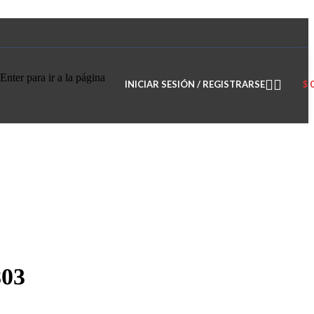
Enter para ir a la página
INICIAR SESIÓN / REGISTRARSE
$
803