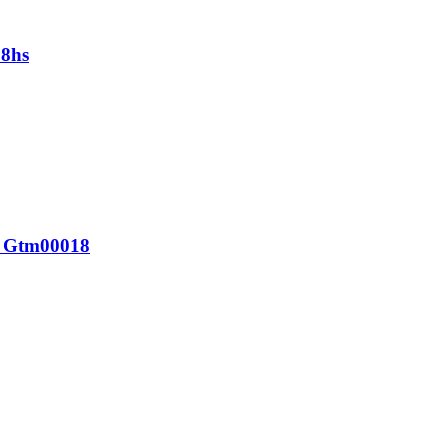
28hs
o Gtm00018