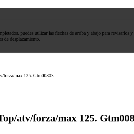
etados, puedes utilizar las flechas de arriba y abajo para revisarlos y 
tos de desplazamiento.
tv/forza/max 125. Gtm00803
Top/atv/forza/max 125. Gtm00