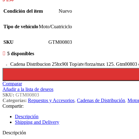
Condición del ítem
Nuevo
Tipo de vehículo
Moto/Cuatriciclo
SKU
GTM00803
5 disponibles
Cadena Distribucion 25hx90l Top/atv/forza/max 125. Gtm00803 
Comparar
Añadir a la lista de deseos
SKU:
GTM00803
Categorías:
Repuestos y Accesorios
,
Cadenas de Distribución
,
Moto
Compartir:
Descripción
Shipping and Delivery
Descripción