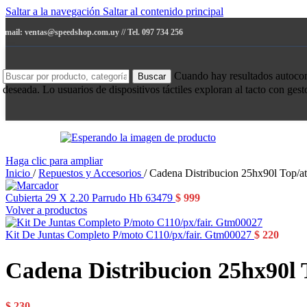
Saltar a la navegación
Saltar al contenido principal
e-mail: ventas@speedshop.com.uy // Tel. 097 734 256
Cuando hay resultados autocompl
Buscar
deseada. Lo usuarios de dispositivos táctiles exploran al tacto con ges
Haga clic para ampliar
Inicio
/
Repuestos y Accesorios
/
Cadena Distribucion 25hx90l Top/a
Cubierta 29 X 2.20 Parrudo Hb 63479
$
999
Volver a productos
Kit De Juntas Completo P/moto C110/px/fair. Gtm00027
$
220
Cadena Distribucion 25hx90l 
$
230