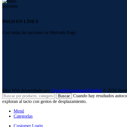
PAGO EN LÍNEA
Con todas las opciones de Mercado Pago
Sitio Web desarrollado por
Creactivos Agencia Digital
© 2026 SpeedS
Cuando hay resultados autocomp
Buscar
exploran al tacto con gestos de desplazamiento.
Menú
Categorías
Customer Login