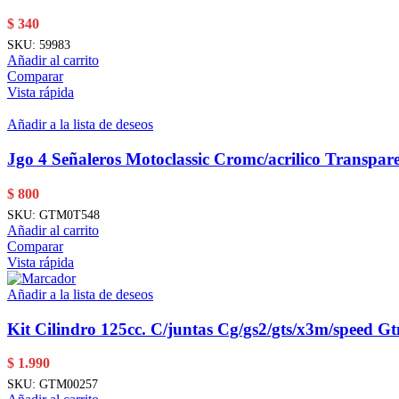
$
340
SKU:
59983
Añadir al carrito
Comparar
Vista rápida
Añadir a la lista de deseos
Jgo 4 Señaleros Motoclassic Cromc/acrilico Transpar
$
800
SKU:
GTM0T548
Añadir al carrito
Comparar
Vista rápida
Añadir a la lista de deseos
Kit Cilindro 125cc. C/juntas Cg/gs2/gts/x3m/speed 
$
1.990
SKU:
GTM00257