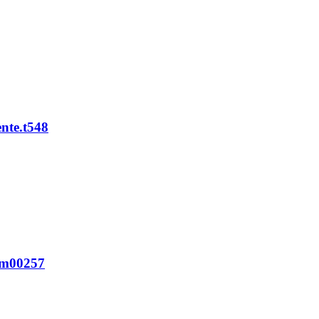
ente.t548
Gtm00257