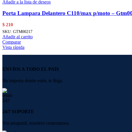
Añadir a la lista de deseos
Porta Lampara Delantero C110/max p/moto – Gtm0
$
210
SKU:
GTM00217
Añadir al carrito
Comparar
Vista rápida
ENVÍOS A TODO EL PAÍS
No importa donde estés, te llega.
24/7 SOPORTE
Vos preguntá, nosotros contestamos.