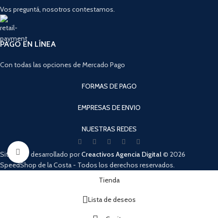
Vos preguntá, nosotros contestamos.
PAGO EN LÍNEA
Con todas las opciones de Mercado Pago
FORMAS DE PAGO
EMPRESAS DE ENVIO
NUESTRAS REDES
Haga clic para ampliar
Sitio Web desarrollado por
Creactivos Agencia Digital
© 2026
SpeedShop de la Costa - Todos los derechos reservados.
Cuando hay resultados autocompletados, puedes utilizar las flechas de arri
Tienda
Lista de deseos