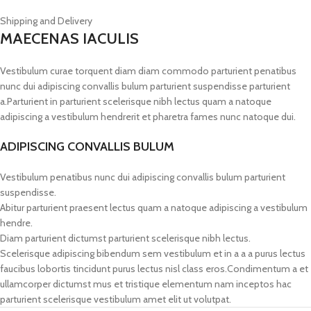
Shipping and Delivery
MAECENAS IACULIS
Vestibulum curae torquent diam diam commodo parturient penatibus
nunc dui adipiscing convallis bulum parturient suspendisse parturient
a.Parturient in parturient scelerisque nibh lectus quam a natoque
adipiscing a vestibulum hendrerit et pharetra fames nunc natoque dui.
ADIPISCING CONVALLIS BULUM
Vestibulum penatibus nunc dui adipiscing convallis bulum parturient
suspendisse.
Abitur parturient praesent lectus quam a natoque adipiscing a vestibulum
hendre.
Diam parturient dictumst parturient scelerisque nibh lectus.
Scelerisque adipiscing bibendum sem vestibulum et in a a a purus lectus
faucibus lobortis tincidunt purus lectus nisl class eros.Condimentum a et
ullamcorper dictumst mus et tristique elementum nam inceptos hac
parturient scelerisque vestibulum amet elit ut volutpat.