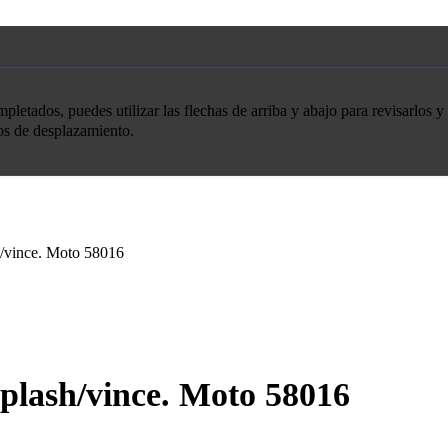
etados, puedes utilizar las flechas de arriba y abajo para revisarlos y 
tos de desplazamiento.
/vince. Moto 58016
plash/vince. Moto 58016