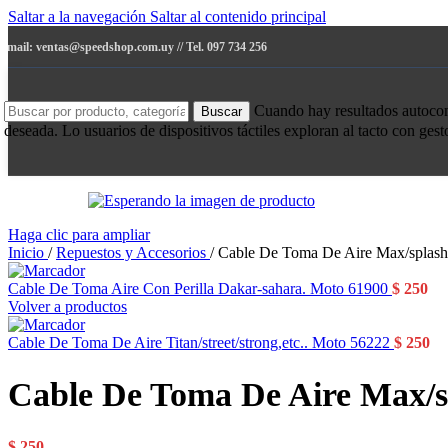
Saltar a la navegación
Saltar al contenido principal
e-mail: ventas@speedshop.com.uy // Tel. 097 734 256
Cuando hay resultados autocompl
Buscar
deseada. Lo usuarios de dispositivos táctiles exploran al tacto con ges
Haga clic para ampliar
Inicio
/
Repuestos y Accesorios
/
Cable De Toma De Aire Max/splash
Cable De Toma Aire Con Perilla Dakar-sahara. Moto 61900
$
250
Volver a productos
Cable De Toma De Aire Titan/street/strong,etc.. Moto 56222
$
250
Cable De Toma De Aire Max/s
$
250