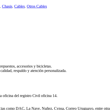
,
Chasis
,
Cables
,
Otros Cables
puestos, accesorios y bicicletas.
n calidad, respaldo y atención personalizada.
ficina del registro Civil oficina 14.
ncias como DAC, La Nave, Nuñez, Cynsa, Correo Uruguayo, entre otra