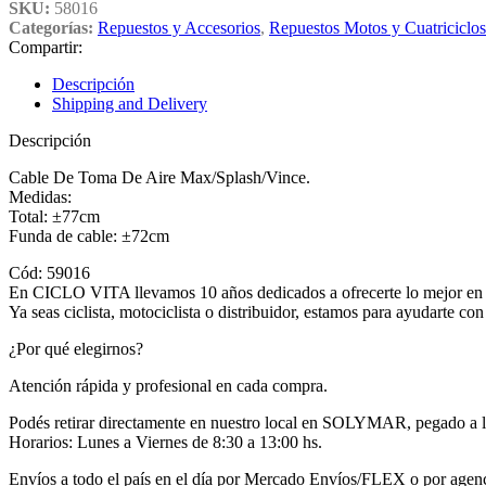
SKU:
58016
Categorías:
Repuestos y Accesorios
,
Repuestos Motos y Cuatriciclos
Compartir:
Descripción
Shipping and Delivery
Descripción
Cable De Toma De Aire Max/Splash/Vince.
Medidas:
Total: ±77cm
Funda de cable: ±72cm
Cód: 59016
En CICLO VITA llevamos 10 años dedicados a ofrecerte lo mejor en re
Ya seas ciclista, motociclista o distribuidor, estamos para ayudarte co
¿Por qué elegirnos?
Atención rápida y profesional en cada compra.
Podés retirar directamente en nuestro local en SOLYMAR, pegado a la o
Horarios: Lunes a Viernes de 8:30 a 13:00 hs.
Envíos a todo el país en el día por Mercado Envíos/FLEX o por age