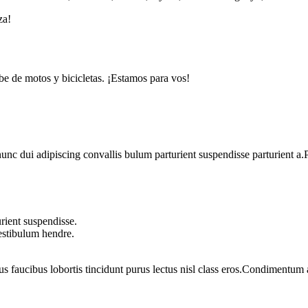
za!
be de motos y bicicletas. ¡Estamos para vos!
 dui adipiscing convallis bulum parturient suspendisse parturient a.Pa
rient suspendisse.
vestibulum hendre.
us faucibus lobortis tincidunt purus lectus nisl class eros.Condimentum