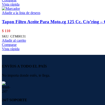
Comparar
Vista rápida
Añadir a la lista de deseos
Tapon Filtro Aceite Para Moto.cg 125 Cc. C/o’ring 
$
110
SKU:
GTM00131
Añadir al carrito
Comparar
Vista rápida
ENVÍOS A TODO EL PAÍS
No importa donde estés, te llega.
24/7 SOPORTE