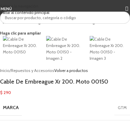
Saltar a la navegación
MENÚ
Saltar al contenido principal
Haga clic para ampliar
Inicio
/
Repuestos y Accesorios
Volver a productos
Cable De Embreague Xr 200. Moto 00150
$
290
MARCA
GTM