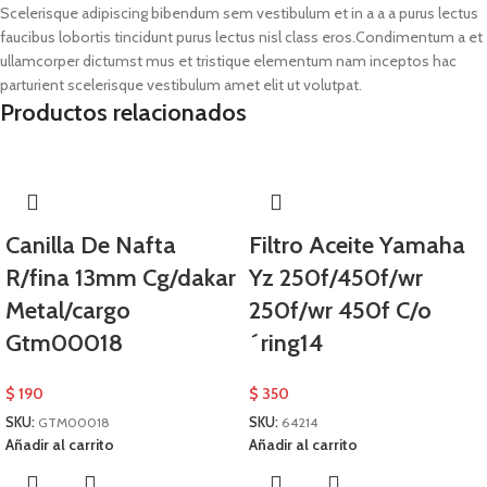
Scelerisque adipiscing bibendum sem vestibulum et in a a a purus lectus
faucibus lobortis tincidunt purus lectus nisl class eros.Condimentum a et
ullamcorper dictumst mus et tristique elementum nam inceptos hac
parturient scelerisque vestibulum amet elit ut volutpat.
Productos relacionados
Canilla De Nafta
Filtro Aceite Yamaha
R/fina 13mm Cg/dakar
Yz 250f/450f/wr
Metal/cargo
250f/wr 450f C/o
Gtm00018
´ring14
$
190
$
350
SKU:
GTM00018
SKU:
64214
Añadir al carrito
Añadir al carrito